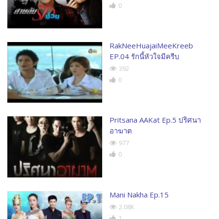
0
RakNeeHuajaiMeeKreeb
EP.04 รักนี้หัวใจมีครีบ
392
0
Pritsana AAKat Ep.5 ปริศนา
อาฆาต
977
0
Mani Nakha Ep.15
2.08K
1