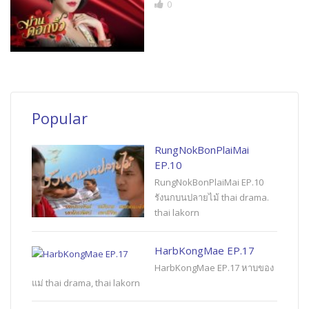
0
Popular
RungNokBonPlaiMai
EP.10
RungNokBonPlaiMai EP.10
รังนกบนปลายไม้ thai drama.
thai lakorn
HarbKongMae EP.17
HarbKongMae EP.17 หาบของ
แม่ thai drama, thai lakorn