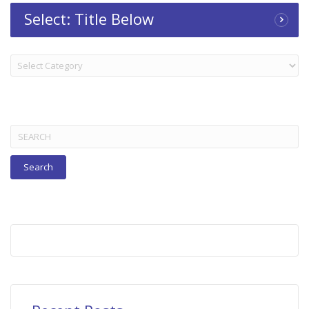
Select: Title Below
Select:
Title
Below
Search
for: