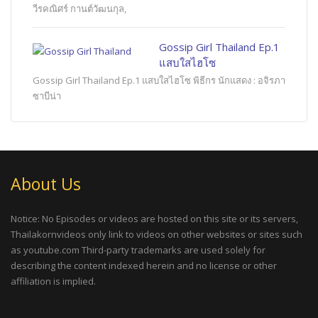
วีรคณิศร์ กานต์วัฒนกุล,
Gossip Girl Thailand Ep.1
แสบใสไฮโซ
Gossip Girl Thailand Ep.1 แสบใสไฮโซ พิธีกร นักแสดง : อจิรภา
ซาบีน่า
About Us
Notice: No Episodes or videos are hosted on this site or its servers,
Thailakornvideos only link to videos on other websites or sites such
as youtube.com Third-party trademarks are used solely for
describing the content indexed herein and no license or other
affiliation is implied.