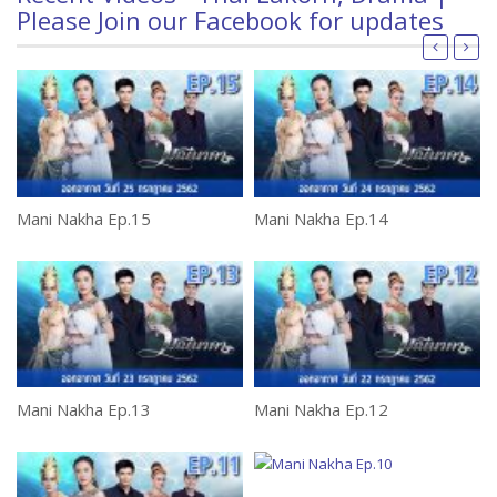
Please Join our Facebook for updates
Mani Nakha Ep.15
Mani Nakha Ep.14
Ph
Mani Nakha Ep.13
Mani Nakha Ep.12
Ph