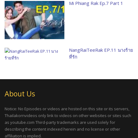
Mi Phiang Rak Ep.7 Part 1
NangRaiTeeRak EP.11 นางร้าย
ที่รัก
About Us
Notice: No Episodes or videos are hosted on this site or its servers,
Thailakornvideos only link to videos on other websites or sites such
as youtube.com Third-party trademarks are used solely for
describing the content indexed herein and no license or other
affiliation is implied.