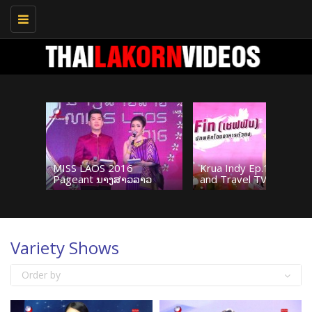
Toggle
navigation
MISS LAOS 2016
Krua Indy Ep.1 Thai Fo
Pageant ນາງສາວລາວ
and Travel TV Show
Variety Shows
Order by