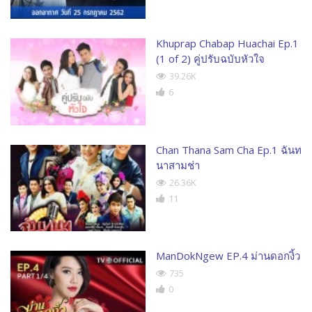
Khuprap Chabap Huachai Ep.1
(1 of 2) คู่ปรับฉบับหัวใจ
39.26K
6
Chan Thana Sam Cha Ep.1 ฉันท
นาสามช่า
26.36K
11
ManDokNgew EP.4 ม่านดอกงิ้ว
735
0