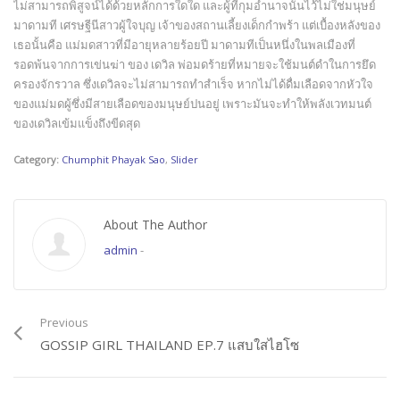
ไม่สามารถพิสูจน์ได้ด้วยหลักการใดใด และผู้ที่กุมอำนาจนั้นไว้ไม่ใช่มนุษย์
มาดามที เศรษฐีนีสาวผู้ใจบุญ เจ้าของสถานเลี้ยงเด็กกำพร้า แต่เบื้องหลังของ
เธอนั้นคือ แม่มดสาวที่มีอายุหลายร้อยปี มาดามทีเป็นหนึ่งในพลเมืองที่
รอดพ้นจากการเข่นฆ่า ของ เดวิล พ่อมดร้ายที่หมายจะใช้มนต์ดำในการยึด
ครองจักรวาล ซึ่งเดวิลจะไม่สามารถทำสำเร็จ หากไม่ได้ดื่มเลือดจากหัวใจ
ของแม่มดผู้ซึ่งมีสายเลือดของมนุษย์ปนอยู่ เพราะมันจะทำให้พลังเวทมนต์
ของเดวิลเข้มแข็งถึงขีดสุด
Category:
Chumphit Phayak Sao
,
Slider
About The Author
admin
-
Previous
GOSSIP GIRL THAILAND EP.7 แสบใสไฮโซ