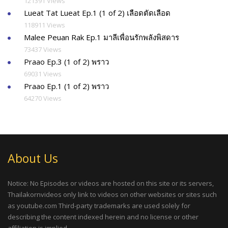
121391 Views
Lueat Tat Lueat Ep.1 (1 of 2) เลือดตัดเลือด
118911 Views
Malee Peuan Rak Ep.1 มาลีเพื่อนรักพลังพิสดาร
73437 Views
Praao Ep.3 (1 of 2) พราว
69031 Views
Praao Ep.1 (1 of 2) พราว
64270 Views
About Us
Notice: No Episodes or videos are hosted on this site or its servers,
Thailakornvideos only link to videos on other websites or sites such
as youtube.com Third-party trademarks are used solely for
describing the content indexed herein and no license or other