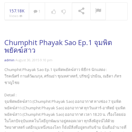
157.18K
1
Views
Chumphit Phayak Sao Ep.1 จุมพิต
พยัคฆ์สาว
admin
August 30, 2015 9:10 pm
Chumphit Phayak Sao Ep.1 จุมพิตพยัคฆ์สาว พิธีกร นักแสดง :
วีรคณิศร์ กานต์วัฒนกุล, ศรัณย่า ชุณหศาสตร์, ปรัชญ์ ปรมิณ, ณธิดา ภัทร
ชาญไชย
Detail :
จุมพิตพยัคฆ์สาว (Chumphit Phayak Sao) ออกอากาศ ทางช่อง 7 จุมพิต
พยัคฆ์สาว (Chumphit Phayak Sao) ออกอากาศ ทุกวันเสาร์-อาทิตย์ จุมพิต
พยัคฆ์สาว (Chumphit Phayak Sao) ออกอากาศ เวลา 18.20 น. เรื่องโดยย่อ
ในโลกปัจจุบันเทคโนโลยีถูกพัฒนาอยู่ตลอดเวลา ทุกสิ่งพิสูจน์ได้ด้วย
วิทยาศาสตร์ แต่อีกมุมหนึ่งของโลก ก็ยังมีสิ่งที่อยู่ตรงกันข้าม นั่นคืออำนาจที่