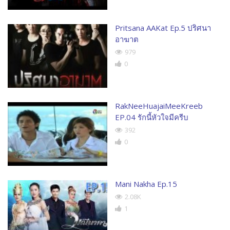
Pritsana AAKat Ep.5 ปริศนา
อาฆาต
979
0
RakNeeHuajaiMeeKreeb
EP.04 รักนี้หัวใจมีครีบ
392
0
Mani Nakha Ep.15
2.08K
1