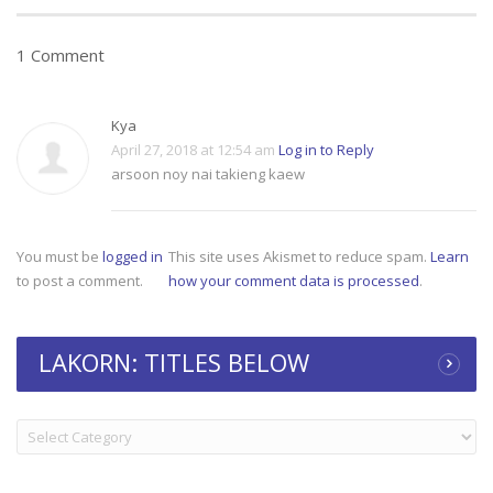
1 Comment
Kya
April 27, 2018 at 12:54 am
Log in to Reply
arsoon noy nai takieng kaew
You must be
logged in
This site uses Akismet to reduce spam.
Learn
to post a comment.
how your comment data is processed
.
LAKORN: TITLES BELOW
LAKORN:
TITLES
BELOW