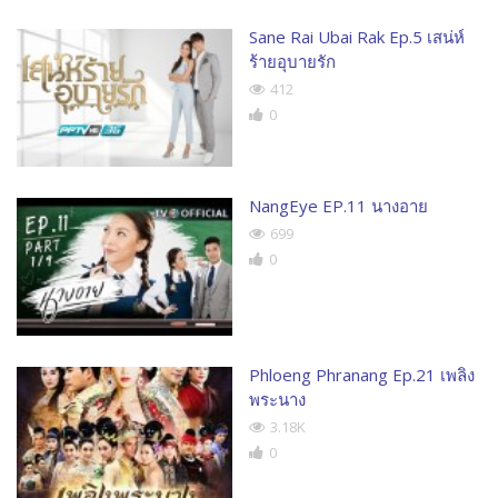
Sane Rai Ubai Rak Ep.5 เสน่ห์
ร้ายอุบายรัก
412
0
NangEye EP.11 นางอาย
699
0
Phloeng Phranang Ep.21 เพลิง
พระนาง
3.18K
0