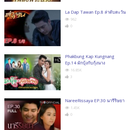
La Dap Tawan Ep.8 ล่าดับตะวัน
962
0
Phakbung Kap Kungnang
Ep.14 ผักบุ้งกับกุ้งนาง
16.85K
3
NareeRissaya EP.30 นารีริษยา
1.45K
0