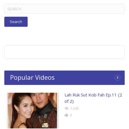
Search
for:
Popular Videos
Lah Ruk Sut Kob Fah Ep.11 (2
of 2)
1.64K
4