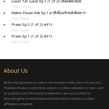
Lueat Tat Lueat Ep.1 (1 of 2) เลือดตัดเลือด
118911 Views
Malee Peuan Rak Ep.1 มาลีเพื่อนรักพลังพิสดาร
73437 Views
Praao Ep.3 (1 of 2) พราว
69031 Views
Praao Ep.1 (1 of 2) พราว
64270 Views
About Us
Notice: No Episodes or videos are hosted on this site or its servers,
Thailakornvideos only link to videos on other websites or sites such
as youtube.com Third-party trademarks are used solely for
describing the content indexed herein and no license or other
affiliation is implied.