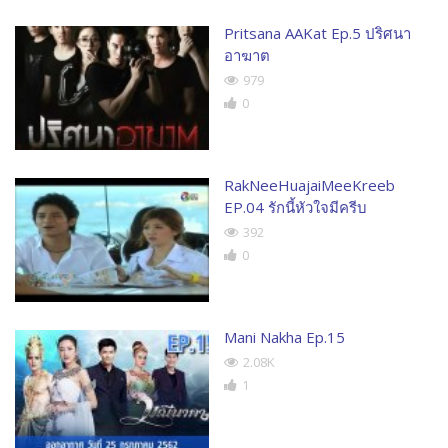
Pritsana AAKat Ep.5 ปริศนา
อาฆาต
979
0
RakNeeHuajaiMeeKreeb
EP.04 รักนี้หัวใจมีครีบ
392
0
Mani Nakha Ep.15
2.08K
1