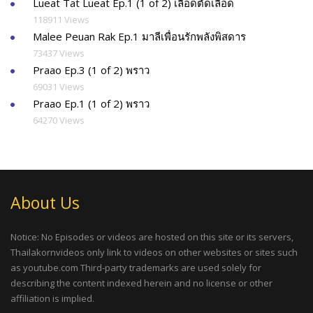
Lueat Tat Lueat Ep.1 (1 of 2) เลือดตัดเลือด
118911 Views
Malee Peuan Rak Ep.1 มาลีเพื่อนรักพลังพิสดาร
73437 Views
Praao Ep.3 (1 of 2) พราว
69031 Views
Praao Ep.1 (1 of 2) พราว
64270 Views
About Us
Notice: No Episodes or videos are hosted on this site or its servers,
Thailakornvideos only link to videos on other websites or sites such
as youtube.com Third-party trademarks are used solely for
describing the content indexed herein and no license or other
affiliation is implied.