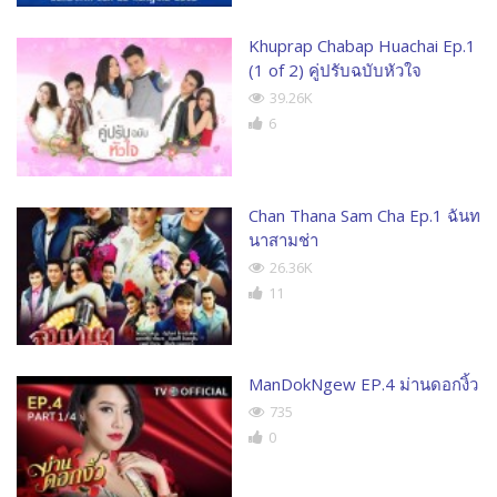
Khuprap Chabap Huachai Ep.1
(1 of 2) คู่ปรับฉบับหัวใจ
39.26K
6
Chan Thana Sam Cha Ep.1 ฉันท
นาสามช่า
26.36K
11
ManDokNgew EP.4 ม่านดอกงิ้ว
735
0