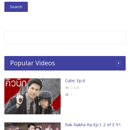
Popular Videos
Cubic Ep.6
2.64K
7
Rak Nakha Ra Ep.1 2 of 3 รา