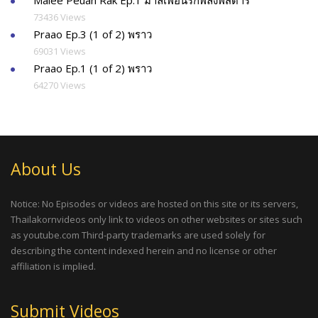
Malee Peuan Rak Ep.1 มาลีเพื่อนรักพลังพิสดาร
73436 Views
Praao Ep.3 (1 of 2) พราว
69031 Views
Praao Ep.1 (1 of 2) พราว
64270 Views
About Us
Notice: No Episodes or videos are hosted on this site or its servers,
Thailakornvideos only link to videos on other websites or sites such
as youtube.com Third-party trademarks are used solely for
describing the content indexed herein and no license or other
affiliation is implied.
Submit Videos