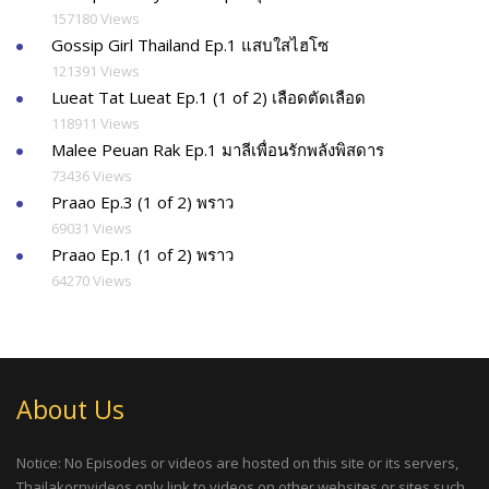
157180 Views
Gossip Girl Thailand Ep.1 แสบใสไฮโซ
121391 Views
Lueat Tat Lueat Ep.1 (1 of 2) เลือดตัดเลือด
118911 Views
Malee Peuan Rak Ep.1 มาลีเพื่อนรักพลังพิสดาร
73436 Views
Praao Ep.3 (1 of 2) พราว
69031 Views
Praao Ep.1 (1 of 2) พราว
64270 Views
About Us
Notice: No Episodes or videos are hosted on this site or its servers,
Thailakornvideos only link to videos on other websites or sites such