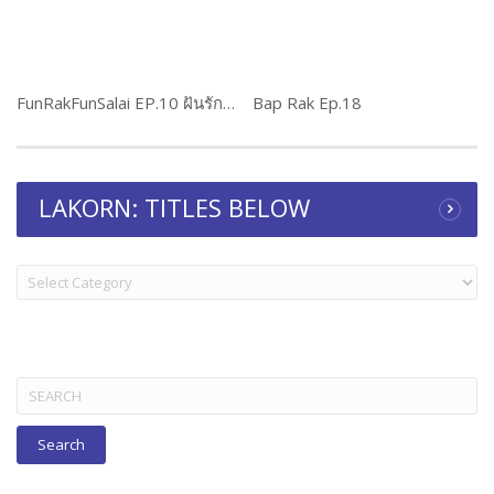
FunRakFunSalai EP.10 ฝันรักฝันสลาย
Bap Rak Ep.18
LAKORN: TITLES BELOW
LAKORN:
TITLES
BELOW
Search
for: