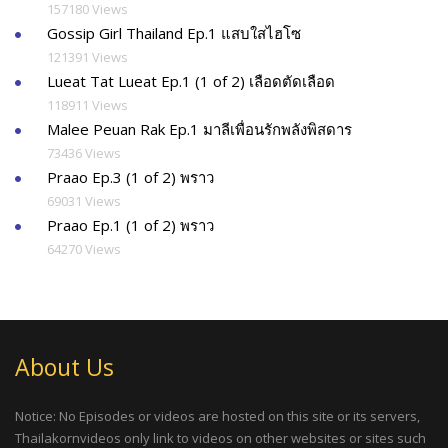
157180 Views
Gossip Girl Thailand Ep.1 แสบใสไฮโซ
121391 Views
Lueat Tat Lueat Ep.1 (1 of 2) เลือดตัดเลือด
118911 Views
Malee Peuan Rak Ep.1 มาลีเพื่อนรักพลังพิสดาร
73436 Views
Praao Ep.3 (1 of 2) พราว
69031 Views
Praao Ep.1 (1 of 2) พราว
64270 Views
About Us
Notice: No Episodes or videos are hosted on this site or its servers,
Thailakornvideos only link to videos on other websites or sites such