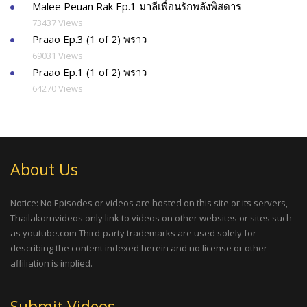
Malee Peuan Rak Ep.1 มาลีเพื่อนรักพลังพิสดาร
73437 Views
Praao Ep.3 (1 of 2) พราว
69031 Views
Praao Ep.1 (1 of 2) พราว
64270 Views
About Us
Notice: No Episodes or videos are hosted on this site or its servers,
Thailakornvideos only link to videos on other websites or sites such
as youtube.com Third-party trademarks are used solely for
describing the content indexed herein and no license or other
affiliation is implied.
Submit Videos