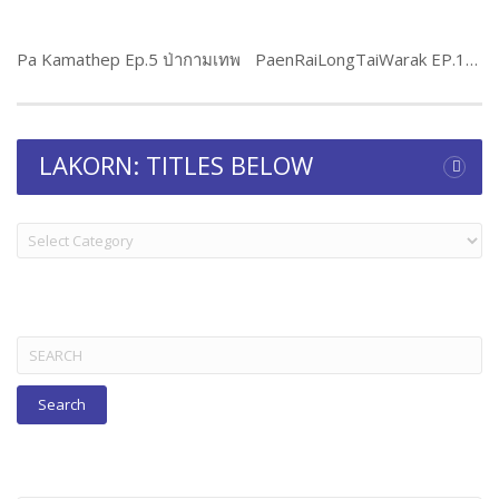
Pa Kamathep Ep.5 ป่ากามเทพ
PaenRaiLongTaiWarak EP.11 แผนร้ายลงท้ายว่ารัก
LAKORN: TITLES BELOW
LAKORN:
TITLES
BELOW
Search
for: