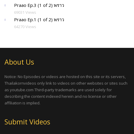
Praao Ep.3 (1 of 2) พราว
69031 Views
Praao Ep.1 (1 of 2) พราว
64270 Views
About Us
Notice: No Episodes or videos are hosted on this site or its servers,
Thailakornvideos only link to videos on other websites or sites such
as youtube.com Third-party trademarks are used solely for
describing the content indexed herein and no license or other
affiliation is implied.
Submit Videos