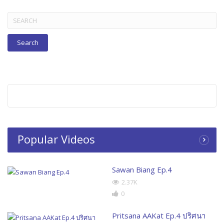
Search
for:
Popular Videos
Sawan Biang Ep.4
2.37K
0
Pritsana AAKat Ep.4 ปริศนา