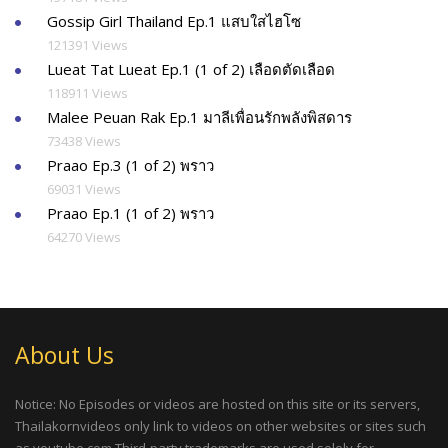
Gossip Girl Thailand Ep.1 แสบใสไฮโซ
121391 Views
Lueat Tat Lueat Ep.1 (1 of 2) เลือดตัดเลือด
118911 Views
Malee Peuan Rak Ep.1 มาลีเพื่อนรักพลังพิสดาร
73438 Views
Praao Ep.3 (1 of 2) พราว
69031 Views
Praao Ep.1 (1 of 2) พราว
64270 Views
About Us
Notice: No Episodes or videos are hosted on this site or its servers,
Thailakornvideos only link to videos on other websites or sites such
as youtube.com Third-party trademarks are used solely for