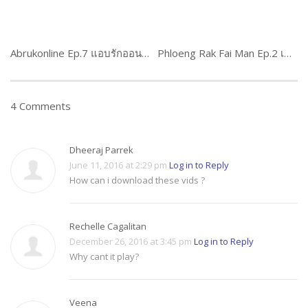
Abrukonline Ep.7 แอบรักออนไลน์
Phloeng Rak Fai Man Ep.2 เพลิงรักไฟมาร
4 Comments
Dheeraj Parrek
June 11, 2016 at 2:29 pm
Log in to Reply
How can i download these vids ?
Rechelle Cagalitan
December 26, 2016 at 3:45 pm
Log in to Reply
Why cant it play?
Veena