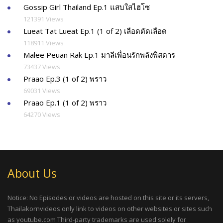
Gossip Girl Thailand Ep.1 แสบใสไฮโซ
121391 Views
Lueat Tat Lueat Ep.1 (1 of 2) เลือดตัดเลือด
118911 Views
Malee Peuan Rak Ep.1 มาลีเพื่อนรักพลังพิสดาร
73437 Views
Praao Ep.3 (1 of 2) พราว
69031 Views
Praao Ep.1 (1 of 2) พราว
64270 Views
About Us
Notice: No Episodes or videos are hosted on this site or its servers,
Thailakornvideos only link to videos on other websites or sites such
as youtube.com Third-party trademarks are used solely for