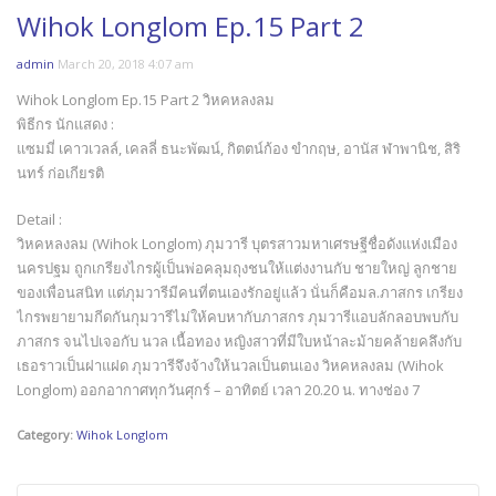
Wihok Longlom Ep.15 Part 2
admin
March 20, 2018 4:07 am
Wihok Longlom Ep.15 Part 2 วิหคหลงลม
พิธีกร นักแสดง :
แซมมี่ เคาวเวลล์, เคลลี่ ธนะพัฒน์, กิตตน์ก้อง ขำกฤษ, อานัส ฬาพานิช, สิริ
นทร์ ก่อเกียรติ
Detail :
วิหคหลงลม (Wihok Longlom) ภุมวารี บุตรสาวมหาเศรษฐีชื่อดังแห่งเมือง
นครปฐม ถูกเกรียงไกรผู้เป็นพ่อคลุมถุงชนให้แต่งงานกับ ชายใหญ่ ลูกชาย
ของเพื่อนสนิท แต่ภุมวารีมีคนที่ตนเองรักอยู่แล้ว นั่นก็คือมล.ภาสกร เกรียง
ไกรพยายามกีดกันกุมวารีไม่ให้คบหากับภาสกร ภุมวารีแอบลักลอบพบกับ
ภาสกร จนไปเจอกับ นวล เนื้อทอง หญิงสาวที่มีใบหน้าละม้ายคล้ายคลึงกับ
เธอราวเป็นฝาแฝด ภุมวารีจึงจ้างให้นวลเป็นตนเอง วิหคหลงลม (Wihok
Longlom) ออกอากาศทุกวันศุกร์ – อาทิตย์ เวลา 20.20 น. ทางช่อง 7
Category:
Wihok Longlom