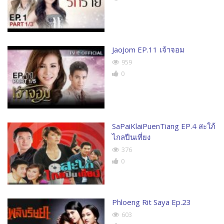
JaoJom EP.11 เจ้าจอม
959
0
SaPaiKlaiPuenTiang EP.4 สะใภ้
ไกลปืนเที่ยง
376
0
Phloeng Rit Saya Ep.23
603