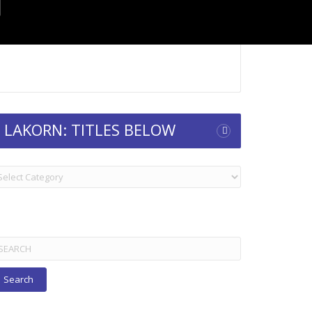
LAKORN: TITLES BELOW
KORN:
TLES
ELOW
arch
r: