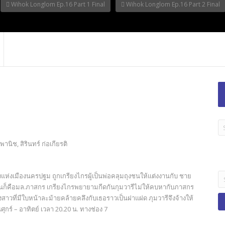
Wihok Longlom Ep.16 Part 1 Final
Wihok Longlom Ep.16 Part 2 Final
LA
TI
านิช, สิรินทร์ ก่อเกียรติ
B
Se
แห่งเมืองนครปฐม ถูกเกรียงไกรผู้เป็นพ่อคลุมถุงชนให้แต่งงานกับ ชาย
fo
 นั่นก็คือมล.ภาสกร เกรียงไกรพยายามกีดกันกุมวารีไม่ให้คบหากับภาสกร
าวที่มีใบหน้าละม้ายคล้ายคลึงกับเธอราวเป็นฝาแฝด ภุมวารีจึงจ้างให้
ร์ – อาทิตย์ เวลา 20.20 น. ทางช่อง 7