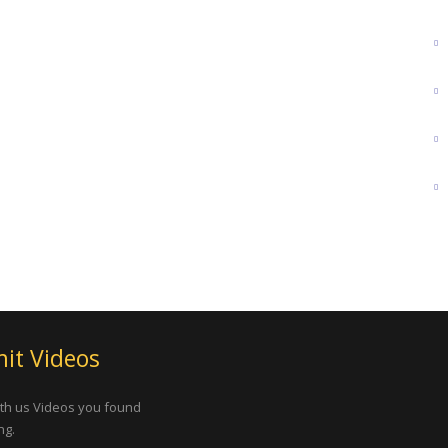
it Videos
th us Videos you found
ng.