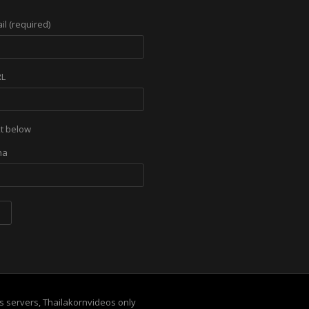
il (required)
RL
xt below
its servers, Thailakornvideos only