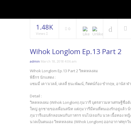
1.48K
0
Views
Wihok Longlom Ep.13 Part 2
admin
March 18, 2018 4:06 am
Wihok Longlom Ep.13 Part 2 วิหคหลงลม
พิธีกร นักแสดง :
แซมมี่ เคาวเวลล์, เคลลี่ ธนะพัฒน์, กิตตน์ก้อง ขำกฤษ, อานัส ฬาพ
Detail :
วิหคหลงลม (Wihok Longlom) ภุมวารี บุตรสาวมหาเศรษฐีชื่อดัง
ใหญ่ ลูกชายของเพื่อนสนิท แต่ภุมวารีมีคนที่ตนเองรักอยู่แล้ว
ภุมวารีแอบลักลอบพบกับภาสกร จนไปเจอกับ นวล เนื้อทอง หญิงส
นวลเป็นตนเอง วิหคหลงลม (Wihok Longlom) ออกอากาศทุกวันศุก