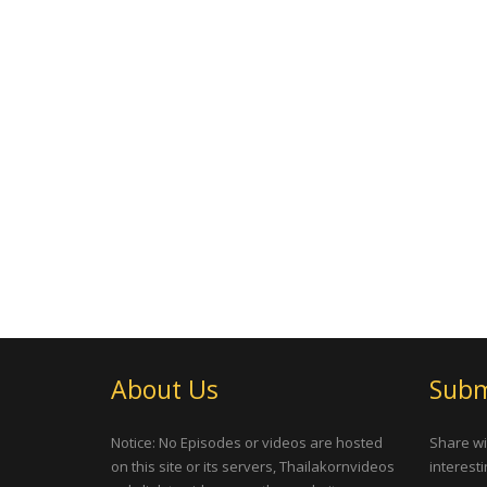
About Us
Subm
Notice: No Episodes or videos are hosted
Share wi
on this site or its servers, Thailakornvideos
interesti