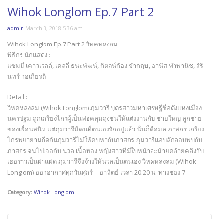
Wihok Longlom Ep.7 Part 2
admin
March 3, 2018 5:36 am
Wihok Longlom Ep.7 Part 2 วิหคหลงลม
พิธีกร นักแสดง :
แซมมี่ เคาวเวลล์, เคลลี่ ธนะพัฒน์, กิตตน์ก้อง ขำกฤษ, อานัส ฬาพานิช, สิริ
นทร์ ก่อเกียรติ
Detail :
วิหคหลงลม (Wihok Longlom) ภุมวารี บุตรสาวมหาเศรษฐีชื่อดังแห่งเมือง
นครปฐม ถูกเกรียงไกรผู้เป็นพ่อคลุมถุงชนให้แต่งงานกับ ชายใหญ่ ลูกชาย
ของเพื่อนสนิท แต่ภุมวารีมีคนที่ตนเองรักอยู่แล้ว นั่นก็คือมล.ภาสกร เกรียง
ไกรพยายามกีดกันกุมวารีไม่ให้คบหากับภาสกร ภุมวารีแอบลักลอบพบกับ
ภาสกร จนไปเจอกับ นวล เนื้อทอง หญิงสาวที่มีใบหน้าละม้ายคล้ายคลึงกับ
เธอราวเป็นฝาแฝด ภุมวารีจึงจ้างให้นวลเป็นตนเอง วิหคหลงลม (Wihok
Longlom) ออกอากาศทุกวันศุกร์ – อาทิตย์ เวลา 20.20 น. ทางช่อง 7
Category:
Wihok Longlom