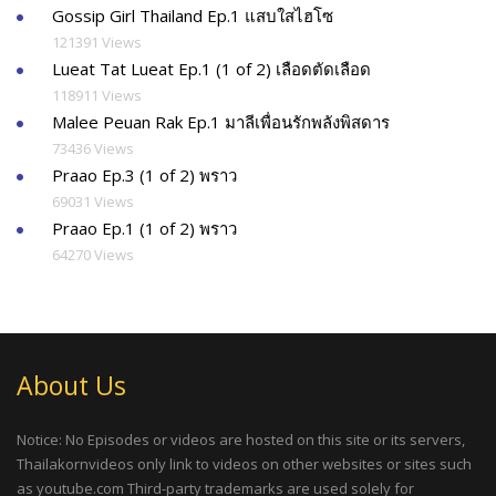
Gossip Girl Thailand Ep.1 แสบใสไฮโซ
121391 Views
Lueat Tat Lueat Ep.1 (1 of 2) เลือดตัดเลือด
118911 Views
Malee Peuan Rak Ep.1 มาลีเพื่อนรักพลังพิสดาร
73436 Views
Praao Ep.3 (1 of 2) พราว
69031 Views
Praao Ep.1 (1 of 2) พราว
64270 Views
About Us
Notice: No Episodes or videos are hosted on this site or its servers,
Thailakornvideos only link to videos on other websites or sites such
as youtube.com Third-party trademarks are used solely for