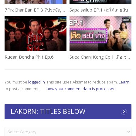
7PraChanBan EP.8 7ประจัญบาน
Sapaisailub EP.1 สะใภ้สายลับ
Ruean Bencha Phit Ep.6
Suea Chani Keng Ep.1 เสือ ชะนี เก้ง
You must be
logged in
This site uses Akismet to reduce spam.
Learn
to post a comment.
how your comment data is processed
.
LAKORN: TITLES BELOW
LAKORN:
TITLES