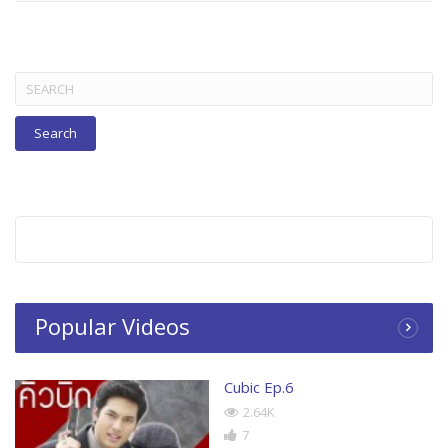
BELOW
Search
for:
Popular Videos
Cubic Ep.6
2.64K
7