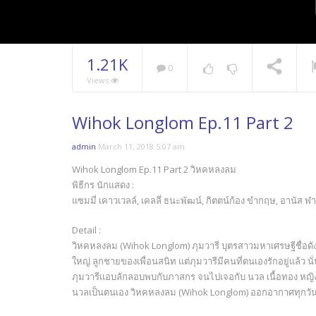
1.21K
0
Views
Wihok Longlom Ep.11 Part 2
admin
March 11, 2018 5:07 am
Wihok Longlom Ep.11 Part 2 วิหคหลงลม
พิธีกร นักแสดง :
แซมมี่ เคาวเวลล์, เคลลี่ ธนะพัฒน์, กิตตน์ก้อง ขำกฤษ, อานัส ฬาพ
Detail :
วิหคหลงลม (Wihok Longlom) ภุมวารี บุตรสาวมหาเศรษฐีชื่อดัง
ใหญ่ ลูกชายของเพื่อนสนิท แต่ภุมวารีมีคนที่ตนเองรักอยู่แล้ว
ภุมวารีแอบลักลอบพบกับภาสกร จนไปเจอกับ นวล เนื้อทอง หญิงส
นวลเป็นตนเอง วิหคหลงลม (Wihok Longlom) ออกอากาศทุกวันศุก