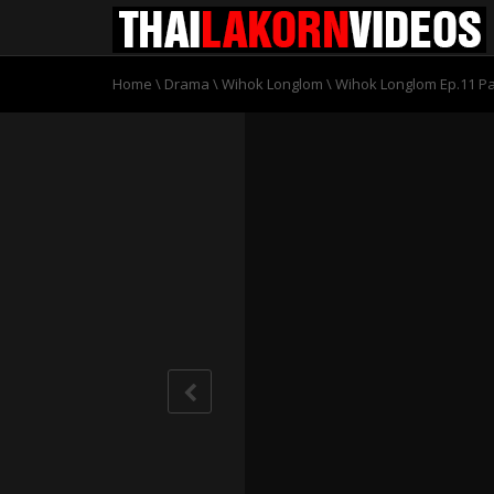
Home
\
Drama
\
Wihok Longlom
\
Wihok Longlom Ep.11 Pa