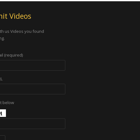
it Videos
th us Videos you found
ng.
il (required)
RL
xt below