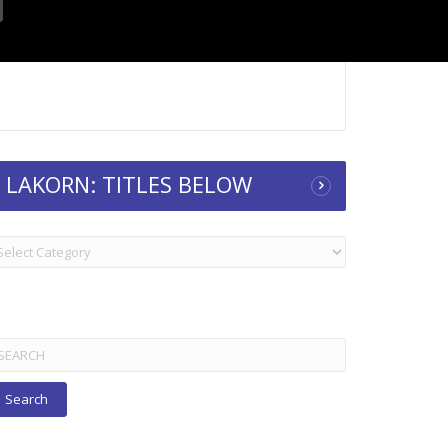
LAKORN: TITLES BELOW
KORN:
TLES
ELOW
arch
r: