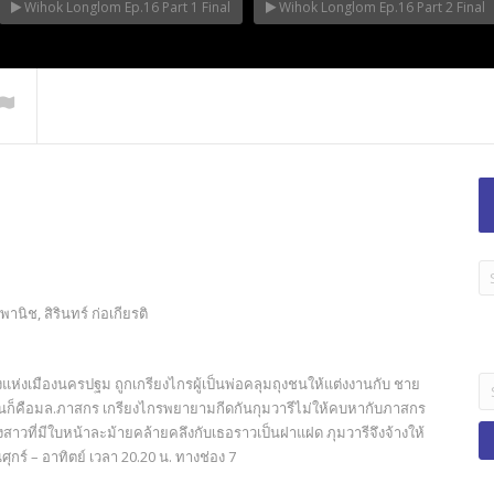
Wihok Longlom Ep.16 Part 1 Final
Wihok Longlom Ep.16 Part 2 Final
LA
TI
านิช, สิรินทร์ ก่อเกียรติ
B
Se
แห่งเมืองนครปฐม ถูกเกรียงไกรผู้เป็นพ่อคลุมถุงชนให้แต่งงานกับ ชาย
fo
 นั่นก็คือมล.ภาสกร เกรียงไกรพยายามกีดกันกุมวารีไม่ให้คบหากับภาสกร
าวที่มีใบหน้าละม้ายคล้ายคลึงกับเธอราวเป็นฝาแฝด ภุมวารีจึงจ้างให้
ร์ – อาทิตย์ เวลา 20.20 น. ทางช่อง 7