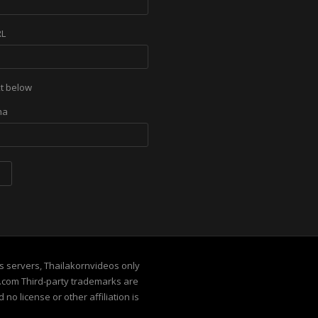
RL
xt below
its servers, Thailakornvideos only
e.com Third-party trademarks are
no license or other affiliation is