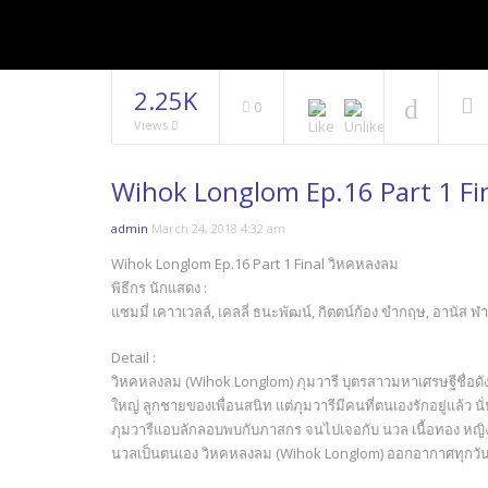
2.25K
0
Views
Wihok Longlom Ep.16 Part 1 Fi
admin
March 24, 2018 4:32 am
Wihok Longlom Ep.16 Part 1 Final วิหคหลงลม
พิธีกร นักแสดง :
แซมมี่ เคาวเวลล์, เคลลี่ ธนะพัฒน์, กิตตน์ก้อง ขำกฤษ, อานัส ฬาพ
Detail :
วิหคหลงลม (Wihok Longlom) ภุมวารี บุตรสาวมหาเศรษฐีชื่อดัง
ใหญ่ ลูกชายของเพื่อนสนิท แต่ภุมวารีมีคนที่ตนเองรักอยู่แล้ว
ภุมวารีแอบลักลอบพบกับภาสกร จนไปเจอกับ นวล เนื้อทอง หญิงส
นวลเป็นตนเอง วิหคหลงลม (Wihok Longlom) ออกอากาศทุกวันศุก