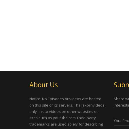
About Us
Subm
Notice: No Episodes or videos are hosted
Share wi
on this site or its servers, Thailakornvideos
interesti
only link to videos on other websites or
sites such as youtube.com Third-party
Your Ema
trademarks are used solely for describing