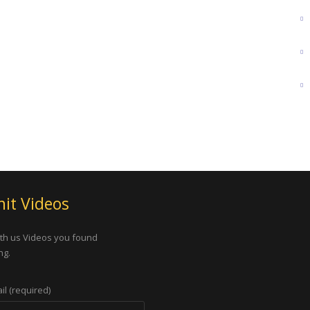
it Videos
th us Videos you found
ng.
il (required)