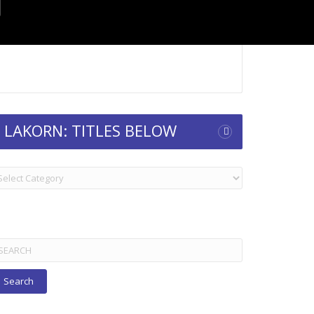
LAKORN: TITLES BELOW
KORN:
TLES
ELOW
arch
r: