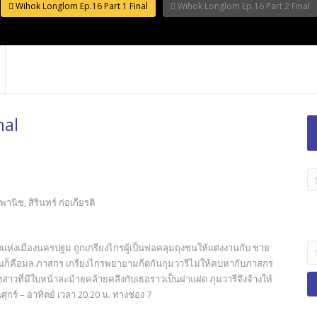
Wihok Longlom Ep.16 Part 1 Final
Wihok Longlom Ep.16 Part 2 Final
nal
LA
TI
านิช, สิรินทร์ ก่อเกียรติ
B
Se
แห่งเมืองนครปฐม ถูกเกรียงไกรผู้เป็นพ่อคลุมถุงชนให้แต่งงานกับ ชาย
fo
 นั่นก็คือมล.ภาสกร เกรียงไกรพยายามกีดกันกุมวารีไม่ให้คบหากับภาสกร
าวที่มีใบหน้าละม้ายคล้ายคลึงกับเธอราวเป็นฝาแฝด ภุมวารีจึงจ้างให้
ร์ – อาทิตย์ เวลา 20.20 น. ทางช่อง 7