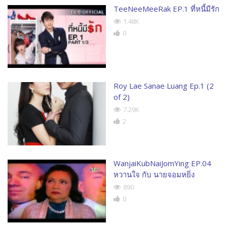
TeeNeeMeeRak EP.1 ที่หนี้มีรัก
1.48K
0
Roy Lae Sanae Luang Ep.1 (2
of 2)
7.29K
2
WanjaiKubNaiJomYing EP.04
หวานใจ กับ นายจอมหยิ่ง
890
0