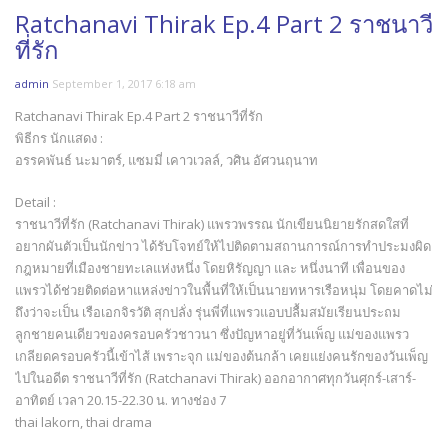
Ratchanavi Thirak Ep.4 Part 2 ราชนาวี
ที่รัก
admin
September 1, 2017 6:18 am
Ratchanavi Thirak Ep.4 Part 2 ราชนาวีที่รัก
พิธีกร นักแสดง :
อรรคพันธ์ นะมาตร์, แซมมี่ เคาวเวลล์, วศิน อัศวนฤนาท
Detail :
ราชนาวีที่รัก (Ratchanavi Thirak) แพรวพรรณ นักเขียนนิยายรักสดใสที่
อยากผันตัวเป็นนักข่าว ได้รับโจทย์ให้ไปติดตามสถานการณ์การทำประมงผิด
กฎหมายที่เมืองชายทะเลแห่งหนึ่ง โดยหิรัญญา และ หนึ่งนาที เพื่อนของ
แพรวได้ช่วยติดต่อหาแหล่งข่าวในพื้นที่ให้เป็นนายทหารเรือหนุ่ม โดยคาดไม่
ถึงว่าจะเป็น เรือเอกจิรวัติ สุกปลั่ง รุ่นพี่ที่แพรวแอบปลื้มสมัยเรียนประถม
ลูกชายคนเดียวของครอบครัวชาวนา ซึ่งปัญหาอยู่ที่วันเพ็ญ แม่ของแพรว
เกลียดครอบครัวนี้เข้าไส้ เพราะจุก แม่ของต้นกล้า เคยแย่งคนรักของวันเพ็ญ
ไปในอดีต ราชนาวีที่รัก (Ratchanavi Thirak) ออกอากาศทุกวันศุกร์-เสาร์-
อาทิตย์ เวลา 20.15-22.30 น. ทางช่อง 7
thai lakorn, thai drama