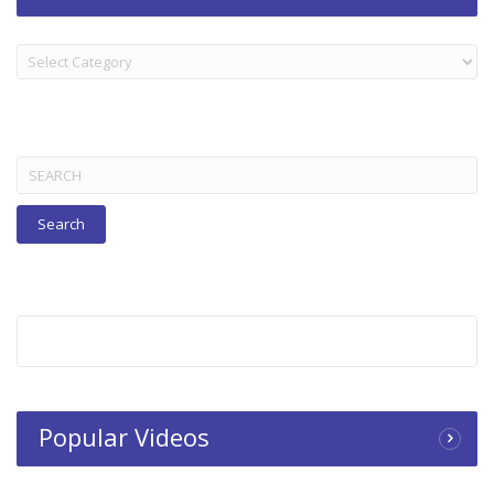
LAKORN:
TITLES
BELOW
Search
for:
Popular Videos