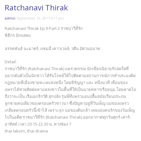
Ratchanavi Thirak
admin
September 12, 2017 4:11 pm
Ratchanavi Thirak Ep.9 Part 2 ราชนาวีที่รัก
พิธีกร นักแสดง
อรรคพันธ์ นะมาตร์, แซมมี่ เคาวเวลล์, วศิน อัศวนฤนาท
Detail :
ราชนาวีที่รัก (Ratchanavi Thirak) แพรวพรรณ นักเขียนนิยายรักสดใสที่
อยากผันตัวเป็นนักข่าว ได้รับโจทย์ให้ไปติดตามสถานการณ์การทำประมงผิด
กฎหมายที่เมืองชายทะเลแห่งหนึ่ง โดยหิรัญญา และ หนึ่งนาที เพื่อนของ
แพรวได้ช่วยติดต่อหาแหล่งข่าวในพื้นที่ให้เป็นนายทหารเรือหนุ่ม โดยคาดไม่
ถึงว่าจะเป็น เรือเอกจิรวัติ สุกปลั่ง รุ่นพี่ที่แพรวแอบปลื้มสมัยเรียนประถม
ลูกชายคนเดียวของครอบครัวชาวนา ซึ่งปัญหาอยู่ที่วันเพ็ญ แม่ของแพรว
เกลียดครอบครัวนี้เข้าไส้ เพราะจุก แม่ของต้นกล้า เคยแย่งคนรักของวันเพ็ญ
ไปในอดีต ราชนาวีที่รัก (Ratchanavi Thirak) ออกอากาศทุกวันศุกร์-เสาร์-
อาทิตย์ เวลา 20.15-22.30 น. ทางช่อง 7
thai lakorn, thai drama