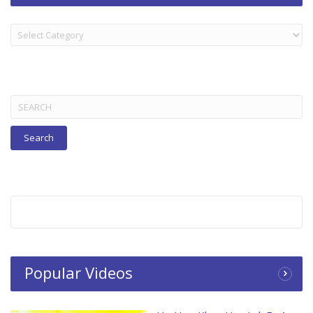
LAKORN:
TITLES
BELOW
Search
for:
Popular Videos