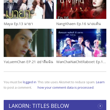
Maya Ep.13 มายา
NangKhaen Ep.16 นางแค้น
YaLuemChan EP.21 อย่าลืมฉัน
WanChaiNaiChitRaboet Ep.1 (2 of 2) หวานใจนายจิตระเบิด
You must be
logged in
This site uses Akismet to reduce spam.
Learn
to post a comment.
how your comment data is processed
.
LAKORN: TITLES BELOW