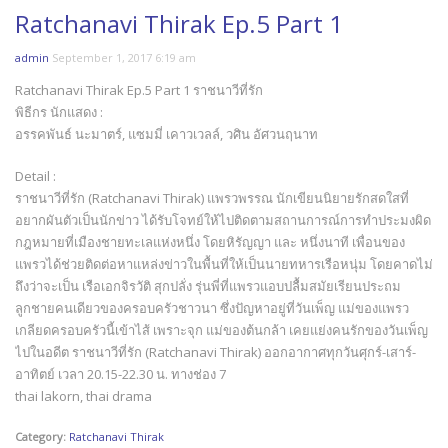
Ratchanavi Thirak Ep.5 Part 1
admin
September 1, 2017 6:19 am
Ratchanavi Thirak Ep.5 Part 1 ราชนาวีที่รัก
พิธีกร นักแสดง :
อรรคพันธ์ นะมาตร์, แซมมี่ เคาวเวลล์, วศิน อัศวนฤนาท
Detail :
ราชนาวีที่รัก (Ratchanavi Thirak) แพรวพรรณ นักเขียนนิยายรักสดใสที่
อยากผันตัวเป็นนักข่าว ได้รับโจทย์ให้ไปติดตามสถานการณ์การทำประมงผิด
กฎหมายที่เมืองชายทะเลแห่งหนึ่ง โดยหิรัญญา และ หนึ่งนาที เพื่อนของ
แพรวได้ช่วยติดต่อหาแหล่งข่าวในพื้นที่ให้เป็นนายทหารเรือหนุ่ม โดยคาดไม่
ถึงว่าจะเป็น เรือเอกจิรวัติ สุกปลั่ง รุ่นพี่ที่แพรวแอบปลื้มสมัยเรียนประถม
ลูกชายคนเดียวของครอบครัวชาวนา ซึ่งปัญหาอยู่ที่วันเพ็ญ แม่ของแพรว
เกลียดครอบครัวนี้เข้าไส้ เพราะจุก แม่ของต้นกล้า เคยแย่งคนรักของวันเพ็ญ
ไปในอดีต ราชนาวีที่รัก (Ratchanavi Thirak) ออกอากาศทุกวันศุกร์-เสาร์-
อาทิตย์ เวลา 20.15-22.30 น. ทางช่อง 7
thai lakorn, thai drama
Category:
Ratchanavi Thirak