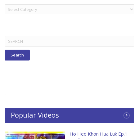
LAKORN:
TITLES
BELOW
Search
for:
Popular Videos
Ho Heo Khon Hua Luk Ep.1