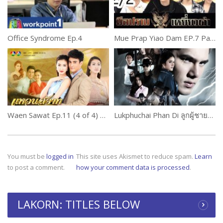
Office Syndrome Ep.4
Mue Prap Yiao Dam EP.7 Part 2
Waen Sawat Ep.11 (4 of 4) แหวนสวาท
Lukphuchai Phan Di ลูกผู้ชายพันธุ์ดี Ep.2 1 of 2
You must be
logged in
This site uses Akismet to reduce spam.
Learn
to post a comment.
how your comment data is processed
.
LAKORN: TITLES BELOW