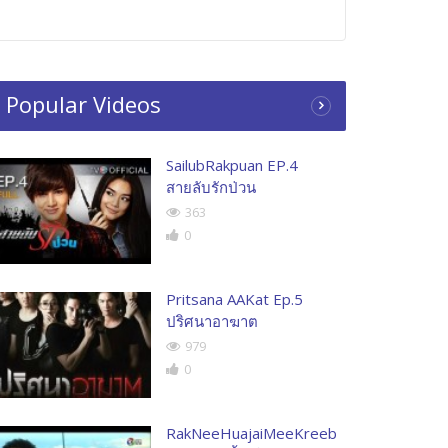
Popular Videos
SailubRakpuan EP.4
สายลับรักป่วน
363
0
Pritsana AAKat Ep.5
ปริศนาอาฆาต
979
0
RakNeeHuajaiMeeKreeb