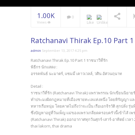
1.00K
0
Views
Ratchanavi Thirak Ep.10 Part 1 
admin
September 13, 2017 4:25 pm
Ratchanavi Thirak Ep.10 Part 1 ราชนาวีที่รัก
พิธีกร นักแสดง :
อรรคพันธ์ นะมาตร์, แซมมี่ เคาวเวลล์, วศิน อัศวนฤนาท
Detail :
ราชนาวีที่รัก (Ratchanavi Thirak) แพรวพรรณ นักเขียนนิยาย
ทำประมงผิดกฎหมายที่เมืองชายทะเลแห่งหนึ่ง โดยหิรัญญา และ ห
ทหารเรือหนุ่ม โดยคาดไม่ถึงว่าจะเป็น เรือเอกจิรวัติ สุกปลั่ง
ซึ่งปัญหาอยู่ที่วันเพ็ญ แม่ของแพรวเกลียดครอบครัวนี้เข้าไส้ 
(Ratchanavi Thirak) ออกอากาศทุกวันศุกร์-เสาร์-อาทิตย์ เวลา 
thai lakorn, thai drama