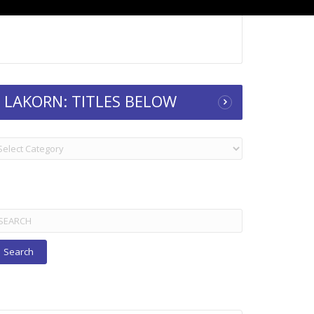
LAKORN: TITLES BELOW
KORN:
TLES
ELOW
arch
r: