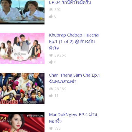
EP.04 รักนี้หัวใจมีครีบ
392
0
Khuprap Chabap Huachai
Ep.1 (1 of 2) คู่ปรับฉบับ
หัวใจ
39.26K
6
Chan Thana Sam Cha Ep.1
ฉันทนาสามช่า
26.36K
11
ManDokNgew EP.4 ม่าน
ดอกงิ้ว
735