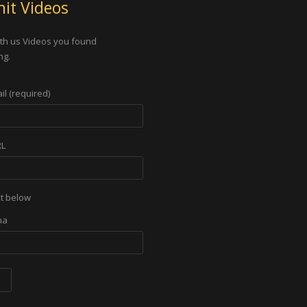
it Videos
th us Videos you found
ng.
il (required)
RL
xt below