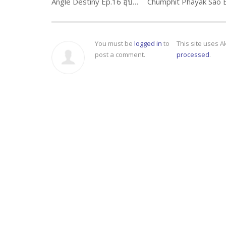
Angle Destiny Ep.16 อุบัติรักเทวา
You must be
logged in
to
This site uses 
post a comment.
processed
.