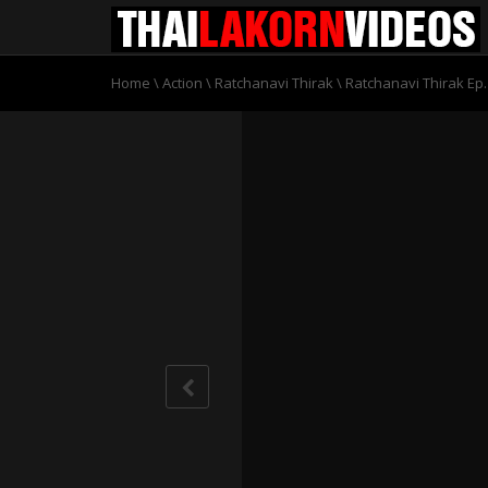
Home
\
Action
\
Ratchanavi Thirak
\
Ratchanavi Thirak Ep.1