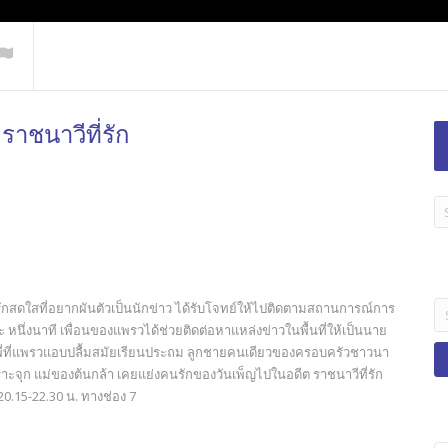
ราชนาวีที่รัก
LA
TI
B
Se
รักสดใสที่อยากผันตัวเป็นนักข่าว ได้รับโจทย์ให้ไปติดตามสถานการณ์การ
fo
นึ่งนาที เพื่อนของแพรวได้ช่วยติดต่อหาแหล่งข่าวในพื้นที่ให้เป็นนาย
 รุ่นพี่ที่แพรวแอบปลื้มสมัยเรียนประถม ลูกชายคนเดียวของครอบครัวชาวนา
เพราะจุก แม่ของต้นกล้า เคยแย่งคนรักของวันเพ็ญไปในอดีต ราชนาวีที่รัก
20.15-22.30 น. ทางช่อง 7