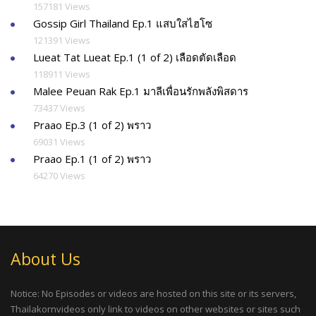
157181 Views
Gossip Girl Thailand Ep.1 แสบใสไฮโซ
121391 Views
Lueat Tat Lueat Ep.1 (1 of 2) เลือดตัดเลือด
118911 Views
Malee Peuan Rak Ep.1 มาลีเพื่อนรักพลังพิสดาร
73437 Views
Praao Ep.3 (1 of 2) พราว
69031 Views
Praao Ep.1 (1 of 2) พราว
64270 Views
About Us
Notice: No Episodes or videos are hosted on this site or its servers,
Thailakornvideos only link to videos on other websites or sites such