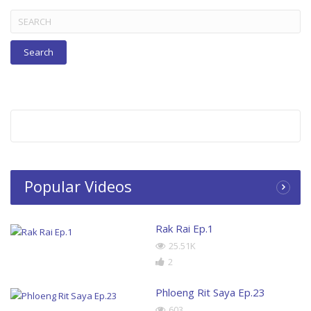
Search
for:
Popular Videos
Rak Rai Ep.1
25.51K
2
Phloeng Rit Saya Ep.23
603