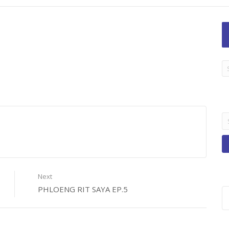
LA
TI
B
Se
fo
Next
PHLOENG RIT SAYA EP.5