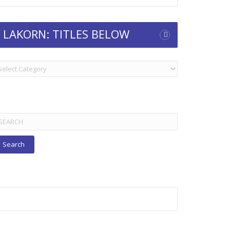
LAKORN: TITLES BELOW
KORN:
TLES
ELOW
arch
r: