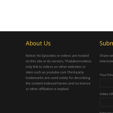
About Us
Subm
Notice: No Episodes or videos are hosted
Share wi
on this site or its servers, Thailakornvideos
interesti
only link to videos on other websites or
sites such as youtube.com Third-party
Your Ema
trademarks are used solely for describing
the content indexed herein and no license
or other affiliation is implied.
Video U
Enter te