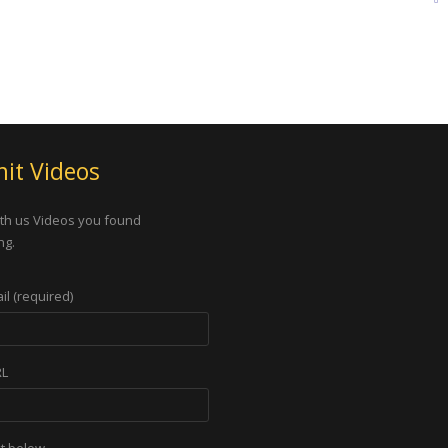
it Videos
th us Videos you found
ng.
il (required)
RL
xt below