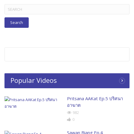
Search
for:
Popular Videos
Pritsana AAKat Ep.5 ปริศนา
อาฆาต
982
0
Sawan Biang Ep.4