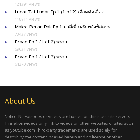
121391 Views
Lueat Tat Lueat Ep.1 (1 of 2) เลือดตัดเลือด
118911 Views
Malee Peuan Rak Ep.1 มาลีเพื่อนรักพลังพิสดาร
73437 Views
Praao Ep.3 (1 of 2) พราว
69031 Views
Praao Ep.1 (1 of 2) พราว
64270 Views
About Us
Notice: No Episodes or videos are hosted on this site or its servers,
Thailakornvideos only link to videos on other websites or sites such
as youtube.com Third-party trademarks are used solely for
describing the content indexed herein and no license or other