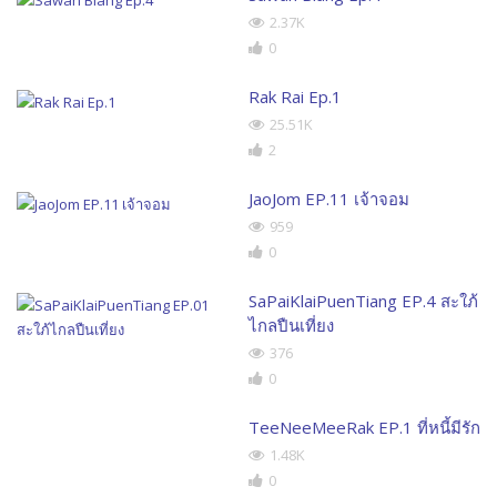
2.37K
0
Rak Rai Ep.1
25.51K
2
JaoJom EP.11 เจ้าจอม
959
0
SaPaiKlaiPuenTiang EP.4 สะใภ้
ไกลปืนเที่ยง
376
0
TeeNeeMeeRak EP.1 ที่หนี้มีรัก
1.48K
0