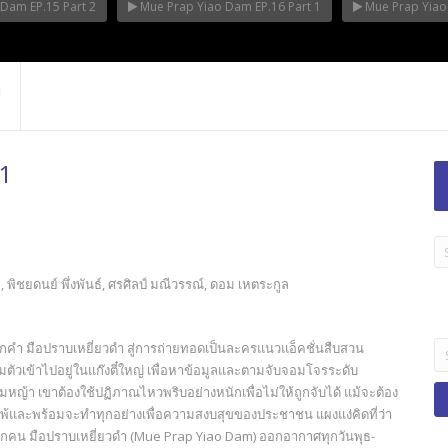
Dam EP.15 Part 2
Mue Prap Yiao Dam EP.16 Part 1
Mue Prap Yiao 
 1
LA
TI
 พิชยดนย์ พึ่งพันธ์, ศรศิลป์ มณีวรรณ์, ดอม เหตระกูล
B
Se
กคำ มือปราบเหยี่ยวดำ สู่การถ่ายทอดเป็นละครแนวแอ็คชั่นสืบสวน
fo
ัวเข้าไปอยู่ในแก๊งตี๋ใหญ่ เพื่อหาข้อมูลและตามจับจอมโจรระดับ
หญ้า เขาต้องใช้ปฏิภาณไหวพริบอย่างหนักเพื่อไม่ให้ถูกจับได้ แม้จะต้อง
อมแพ้และพร้อมจะทำทุกอย่างเพื่อความสงบสุขของประชาชน แผงแง่คิดที่ว่า
ร์ทุกคน มือปราบเหยี่ยวดำ (Mue Prap Yiao Dam) ออกอากาศทุกวันพุธ-