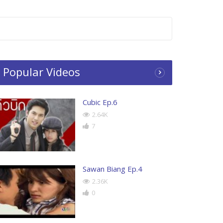
Popular Videos
Cubic Ep.6
2.64K
7
Sawan Biang Ep.4
2.36K
0