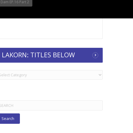
Dam EP.16 Part 2
LAKORN: TITLES BELOW
KORN:
TLES
ELOW
arch
r: