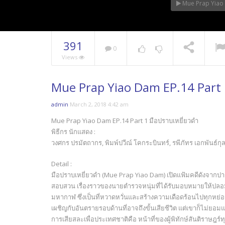
Mue Prap Yiao 
391
0
Views
Mue Prap Yiao Dam EP.14 Part
admin
March 2, 2018 4:42 am
Mue Prap Yiao Dam EP.14 Part 1 มือปราบเหยี่ยวดำ
พิธีกร นักแสดง :
วงศกร ปรมัตถากร, พิมพ์ปวีณ์ โคกระบินทร์, รพีภัทร เอกพันธ์กุล,
Detail :
มือปราบเหยี่ยวดำ (Mue Prap Yiao Dam) เปิดแฟ้มคดีดังจากปา
สอบสวน เรื่องราวของนายตำรวจหนุ่มที่ได้รับมอบหมายให้ปลอมต
มหากาฬ ซึ่งเป็นที่หวาดหวั่นและสร้างความเดือดร้อนไปทุกหย่อม
เผชิญกับอันตรายรอบด้านที่อาจถึงขั้นเสียชีวิต แต่เขาก็ไม่ย
การเสียสละเพื่อประเทศชาติคือ หน้าที่ของผู้พิทักษ์สันติราษฎ