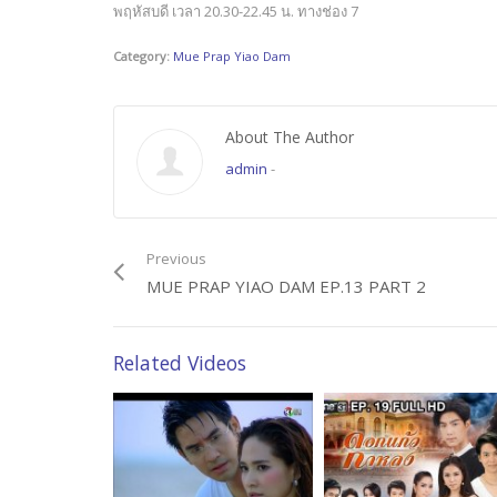
พฤหัสบดี เวลา 20.30-22.45 น. ทางช่อง 7
Category:
Mue Prap Yiao Dam
About The Author
admin
-
Previous
MUE PRAP YIAO DAM EP.13 PART 2
Related Videos