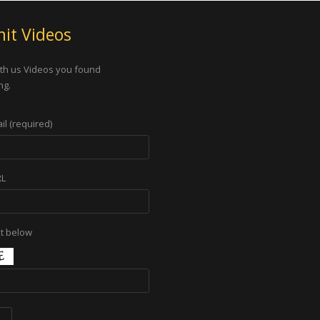
it Videos
th us Videos you found
ng.
il (required)
RL
xt below