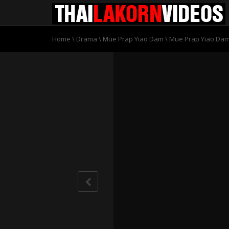
Home
\
Drama
\
Mue Prap Yiao Dam
\
Mue Prap Yiao Dam 