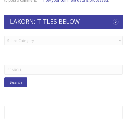
to post a comment.
how your comment data is processed
.
LAKORN: TITLES BELOW
LAKORN:
TITLES
BELOW
Search
for: