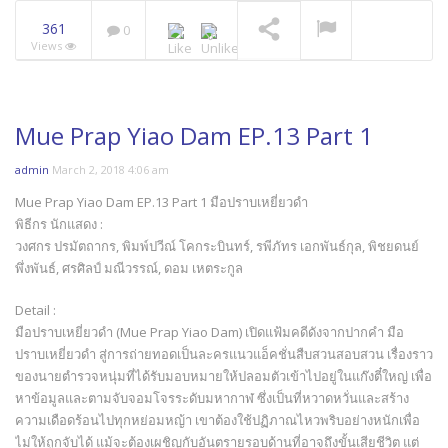
361
0
Views
Mue Prap Yiao Dam EP.13 Part 1
admin
March 2, 2018 4:06 am
Mue Prap Yiao Dam EP.13 Part 1 มือปราบเหยี่ยวดำ
พิธีกร นักแสดง :
วงศกร ปรมัตถากร, พิมพ์ปวีณ์ โคกระบินทร์, รพีภัทร เอกพันธ์กุล, พิชยดนย์
พึ่งพันธ์, ศรศิลป์ มณีวรรณ์, ดอม เหตระกูล
Detail :
มือปราบเหยี่ยวดำ (Mue Prap Yiao Dam) เปิดแฟ้มคดีดังจากปากคำ มือ
ปราบเหยี่ยวดำ สู่การถ่ายทอดเป็นละครแนวแอ็คชั่นสืบสวนสอบสวน เรื่องราว
ของนายตำรวจหนุ่มที่ได้รับมอบหมายให้ปลอมตัวเข้าไปอยู่ในแก๊งตี๋ใหญ่ เพื่อ
หาข้อมูลและตามจับจอมโจรระดับมหากาฬ ซึ่งเป็นที่หวาดหวั่นและสร้าง
ความเดือดร้อนไปทุกหย่อมหญ้า เขาต้องใช้ปฏิภาณไหวพริบอย่างหนักเพื่อ
ไม่ให้ถูกจับได้ แม้จะต้องเผชิญกับอันตรายรอบด้านที่อาจถึงขั้นเสียชีวิต แต่