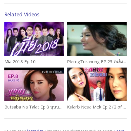
Related Videos
Mia 2018 Ep.10
PlerngToranong EP.23 เพลิงทระนง
Butsaba Na Talat Ep.8 บุษบาหน้าตลาด
Kularb Neua Mek Ep.2 (2 of 2) กุหลาบเหนือเมฆ
You must be
logged in
This site uses Akismet to reduce spam.
Learn