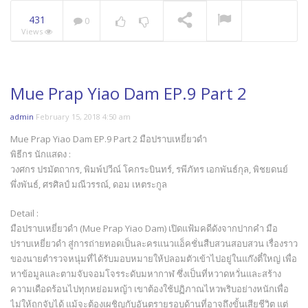
431
0
Views
Mue Prap Yiao Dam EP.9 Part 2
admin
February 15, 2018 4:50 am
Mue Prap Yiao Dam EP.9 Part 2 มือปราบเหยี่ยวดำ
พิธีกร นักแสดง :
วงศกร ปรมัตถากร, พิมพ์ปวีณ์ โคกระบินทร์, รพีภัทร เอกพันธ์กุล, พิชยดนย์
พึ่งพันธ์, ศรศิลป์ มณีวรรณ์, ดอม เหตระกูล
Detail :
มือปราบเหยี่ยวดำ (Mue Prap Yiao Dam) เปิดแฟ้มคดีดังจากปากคำ มือ
ปราบเหยี่ยวดำ สู่การถ่ายทอดเป็นละครแนวแอ็คชั่นสืบสวนสอบสวน เรื่องราว
ของนายตำรวจหนุ่มที่ได้รับมอบหมายให้ปลอมตัวเข้าไปอยู่ในแก๊งตี๋ใหญ่ เพื่อ
หาข้อมูลและตามจับจอมโจรระดับมหากาฬ ซึ่งเป็นที่หวาดหวั่นและสร้าง
ความเดือดร้อนไปทุกหย่อมหญ้า เขาต้องใช้ปฏิภาณไหวพริบอย่างหนักเพื่อ
ไม่ให้ถูกจับได้ แม้จะต้องเผชิญกับอันตรายรอบด้านที่อาจถึงขั้นเสียชีวิต แต่