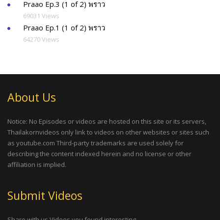
Praao Ep.3 (1 of 2) พราว
69031 Views
Praao Ep.1 (1 of 2) พราว
64270 Views
About Us
Notice: No Episodes or videos are hosted on this site or its servers,
Thailakornvideos only link to videos on other websites or sites such
as youtube.com Third-party trademarks are used solely for
describing the content indexed herein and no license or other
affiliation is implied.
Submit Videos
Share with us Videos you found interesting.