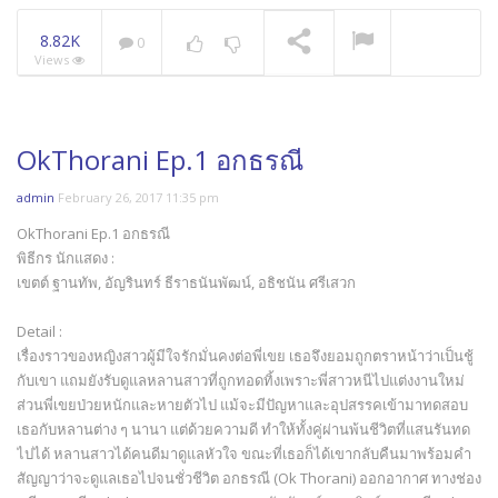
8.82K
0
Views
OkThorani Ep.1 อกธรณี
admin
February 26, 2017 11:35 pm
OkThorani Ep.1 อกธรณี
พิธีกร นักแสดง :
เขตต์ ฐานทัพ, อัญรินทร์ ธีราธนันพัฒน์, อธิชนัน ศรีเสวก
Detail :
เรื่องราวของหญิงสาวผู้มีใจรักมั่นคงต่อพี่เขย เธอจึงยอมถูกตราหน้าว่าเป็นชู้
กับเขา แถมยังรับดูแลหลานสาวที่ถูกทอดทิ้งเพราะพี่สาวหนีไปแต่งงานใหม่
ส่วนพี่เขยป่วยหนักและหายตัวไป แม้จะมีปัญหาและอุปสรรคเข้ามาทดสอบ
เธอกับหลานต่าง ๆ นานา แต่ด้วยความดี ทำให้ทั้งคู่ผ่านพ้นชีวิตที่แสนรันทด
ไปได้ หลานสาวได้คนดีมาดูแลหัวใจ ขณะที่เธอก็ได้เขากลับคืนมาพร้อมคำ
สัญญาว่าจะดูแลเธอไปจนชั่วชีวิต อกธรณี (Ok Thorani) ออกอากาศ ทางช่อง