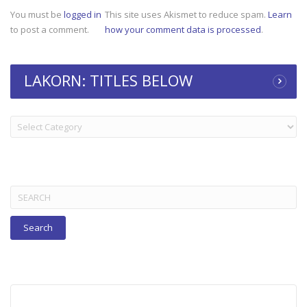
You must be
logged in
This site uses Akismet to reduce spam.
Learn
to post a comment.
how your comment data is processed
.
LAKORN: TITLES BELOW
LAKORN:
TITLES
BELOW
Search
for: