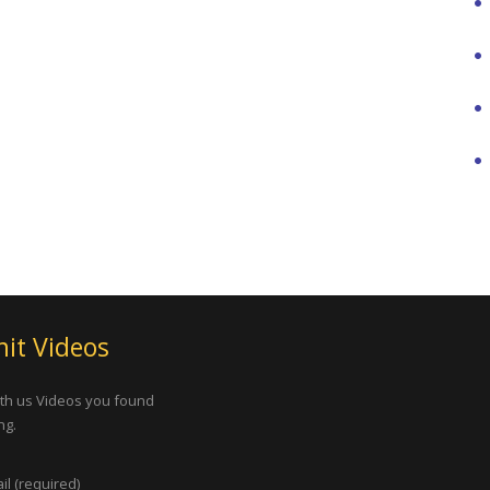
it Videos
th us Videos you found
ng.
il (required)