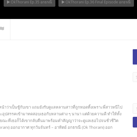
OkThorani Ep.35 อกธรณี
OkThorani Ep.36 Final Episode อกธรณี
LA
TI
B
Se
หน้าว่าเป็นชู้กับเขา แถมยังรับดูแลหลานสาวที่ถูกทอดทิ้งเพราะพี่สาวหนีไป
fo
ละอุปสรรคเข้ามาทดสอบเธอกับหลานต่าง ๆ นานา แต่ด้วยความดี ทำให้ทั้ง
 ขณะที่เธอก็ได้เขากลับคืนมาพร้อมคำสัญญาว่าจะดูแลเธอไปจนชั่วชีวิต
rani) ออกอากาศ ทุกวันจันทร์ – อาทิตย์ อกธรณี (Ok Thorani) ออก