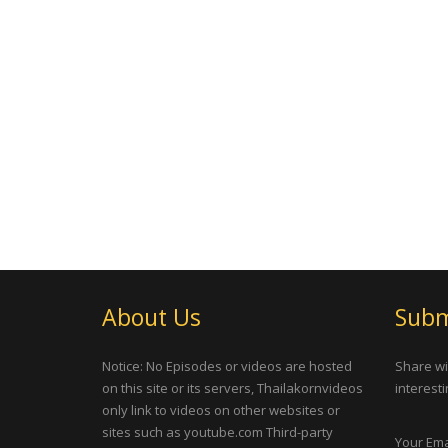
About Us
Subm
Notice: No Episodes or videos are hosted
Share wi
on this site or its servers, Thailakornvideos
interesti
only link to videos on other websites or
sites such as youtube.com Third-party
Your Ema