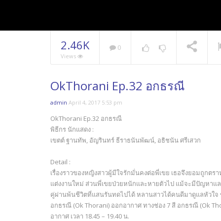
2.46K
0
Views
OkThorani Ep.32 อกธรณี
admin
April 4, 2017 5:53 pm
OkThorani Ep.32 อกธรณี
พิธีกร นักแสดง :
เขตต์ ฐานทัพ, อัญรินทร์ ธีราธนันพัฒน์, อธิชนัน ศรีเสวก
Detail :
เรื่องราวของหญิงสาวผู้มีใจรักมั่นคงต่อพี่เขย เธอจึงยอมถูกตรา
แต่งงานใหม่ ส่วนพี่เขยป่วยหนักและหายตัวไป แม้จะมีปัญหาแ
คู่ผ่านพ้นชีวิตที่แสนรันทดไปได้ หลานสาวได้คนดีมาดูแลหัวใจ
อกธรณี (Ok Thorani) ออกอากาศ ทางช่อง 7 สี อกธรณี (Ok Tho
อากาศ เวลา 18.45 – 19.40 น.