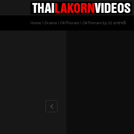
Home
\
Drama
\
OkThorani
\
OkThorani Ep.32 อกธรณี