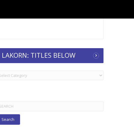
LAKORN: TITLES BELOW
KORN:
TLES
ELOW
arch
r: