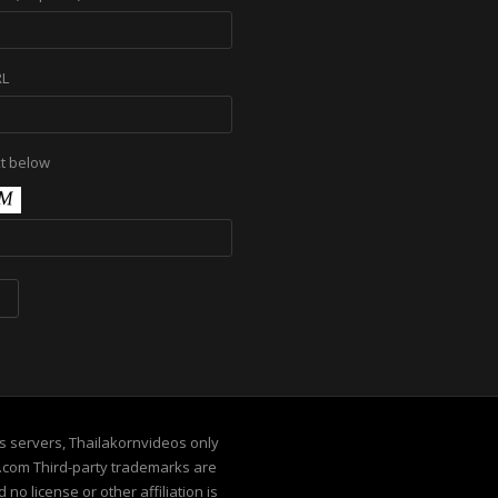
RL
xt below
its servers, Thailakornvideos only
e.com Third-party trademarks are
no license or other affiliation is