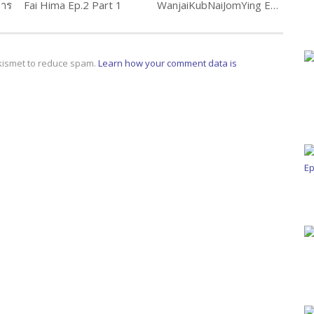
มาร
Fai Hima Ep.2 Part 1
WanjaiKubNaiJomYing EP.02
Akismet to reduce spam.
Learn how your comment data is