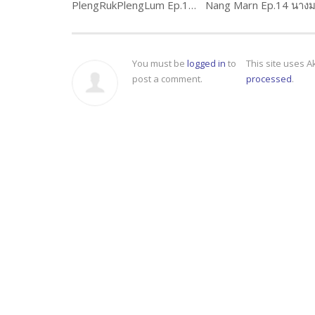
PlengRukPlengLum Ep.1 (1 of 4) เพลงรักเพลงลำ
Nang Marn Ep.14 นาง
You must be
logged in
to
This site uses 
post a comment.
processed
.