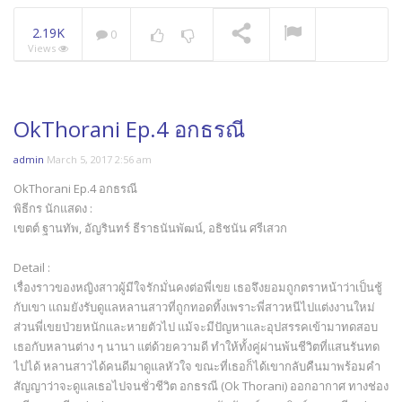
2.19K
0
Views
OkThorani Ep.4 อกธรณี
admin
March 5, 2017 2:56 am
OkThorani Ep.4 อกธรณี
พิธีกร นักแสดง :
เขตต์ ฐานทัพ, อัญรินทร์ ธีราธนันพัฒน์, อธิชนัน ศรีเสวก
Detail :
เรื่องราวของหญิงสาวผู้มีใจรักมั่นคงต่อพี่เขย เธอจึงยอมถูกตราหน้าว่าเป็นชู้
กับเขา แถมยังรับดูแลหลานสาวที่ถูกทอดทิ้งเพราะพี่สาวหนีไปแต่งงานใหม่
ส่วนพี่เขยป่วยหนักและหายตัวไป แม้จะมีปัญหาและอุปสรรคเข้ามาทดสอบ
เธอกับหลานต่าง ๆ นานา แต่ด้วยความดี ทำให้ทั้งคู่ผ่านพ้นชีวิตที่แสนรันทด
ไปได้ หลานสาวได้คนดีมาดูแลหัวใจ ขณะที่เธอก็ได้เขากลับคืนมาพร้อมคำ
สัญญาว่าจะดูแลเธอไปจนชั่วชีวิต อกธรณี (Ok Thorani) ออกอากาศ ทางช่อง