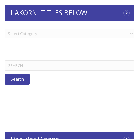
LAKORN: TITLES BELOW
LAKORN:
TITLES
BELOW
Search
for:
Popular Videos