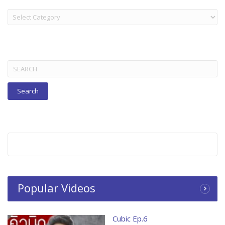
LAKORN:
TITLES
BELOW
Search
for:
Popular Videos
Cubic Ep.6