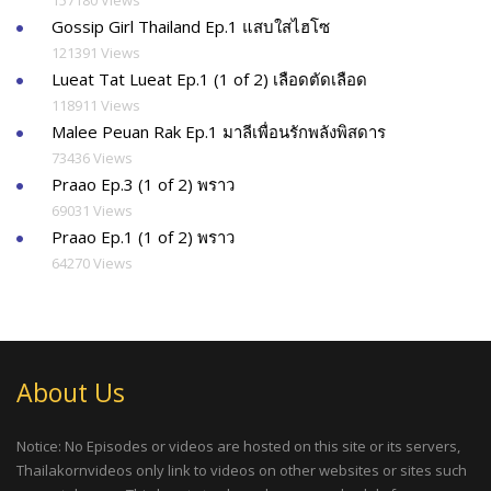
157180 Views
Gossip Girl Thailand Ep.1 แสบใสไฮโซ
121391 Views
Lueat Tat Lueat Ep.1 (1 of 2) เลือดตัดเลือด
118911 Views
Malee Peuan Rak Ep.1 มาลีเพื่อนรักพลังพิสดาร
73436 Views
Praao Ep.3 (1 of 2) พราว
69031 Views
Praao Ep.1 (1 of 2) พราว
64270 Views
About Us
Notice: No Episodes or videos are hosted on this site or its servers,
Thailakornvideos only link to videos on other websites or sites such