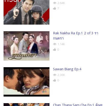
2.64K
7
Rak Nakha Ra Ep.1 2 of 3 รา
กนครา
1.14K
0
Sawan Biang Ep.4
2.36K
0
Chan Thana Sam Cha Ep.1 ฉันท