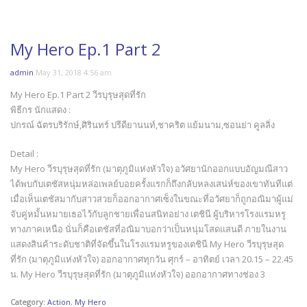
My Hero Ep.1 Part 2
admin
May 31, 2018 4:56 am
My Hero Ep.1 Part 2 วีรบุรุษสุดที่รัก
พิธีกร นักแสดง :
ปกรณ์ ฉัตรบริรักษ์,ศิรินทร์ ปรีดียานนท์,ชาคริต แย้มนาม,ซอนย่า คูลลิ่ง
Detail :
My Hero วีรบุรุษสุดที่รัก (มาตุภูมิแห่งหัวใจ) ​อวัศยานักออกแบบอัญมณีสาว
ได้พบกับเตชัสหนุ่มหล่อเพลย์บอยครั้งแรกก็ถึงกลับหลงเสน่ห์ของเขาทันทีแต่
เมื่อเห็นเตชัสมากับสาวสวยก็ออกอากาศเซ็งในขณะที่อวัศยาก็ถูกอณิมาผู้แม่
จับคู่หมั้นหมายเธอไว้กับลูกชายเพื่อนสนิทอย่าง เตชินี ผู้บริหารโรงแรมหรู
ทางภาคเหนือ นั่นก็คือเตชัสที่อณิมาบอกว่าเป็นหนุ่มโสดแสนดี ภายในงาน
แสดงสินค้าระดับชาติที่จัดขึ้นในโรงแรมหรูของเตชินี My Hero วีรบุรุษสุด
ที่รัก (มาตุภูมิแห่งหัวใจ) ออกอากาศทุกวัน ศุกร์ – อาทิตย์ เวลา 20.15 – 22.45
น. My Hero วีรบุรุษสุดที่รัก (มาตุภูมิแห่งหัวใจ) ออกอากาศทางช่อง 3
Category:
Action
,
My Hero