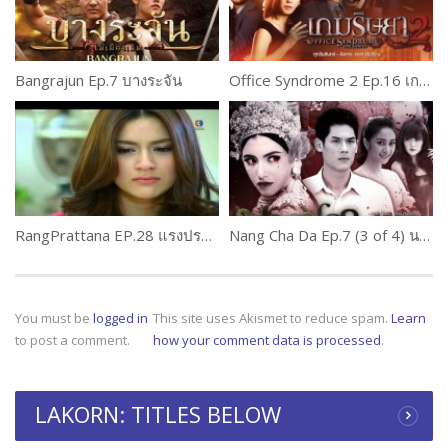
Bangrajun Ep.7 บางระจัน
Office Syndrome 2 Ep.16 เกมริษยา 2
RangPrattana EP.28 แรงปรารถนา
Nang Cha Da Ep.7 (3 of 4) นางชฎา
You must be
logged in
This site uses Akismet to reduce spam.
Learn
to post a comment.
how your comment data is processed
.
LAKORN: TITLES BELOW