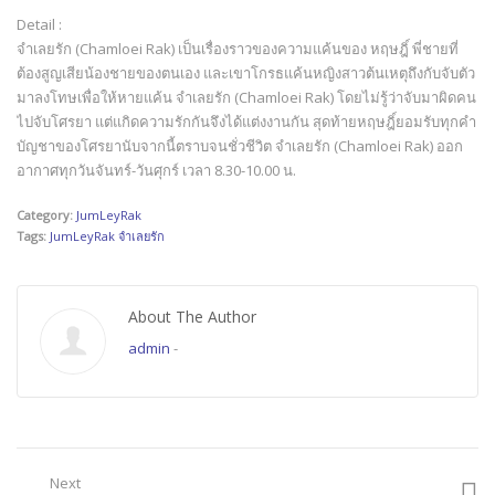
Detail :
จำเลยรัก (Chamloei Rak) เป็นเรื่องราวของความแค้นของ หฤษฎิ์ พี่ชายที่
ต้องสูญเสียน้องชายของตนเอง และเขาโกรธแค้นหญิงสาวต้นเหตุถึงกับจับตัว
มาลงโทษเพื่อให้หายแค้น จำเลยรัก (Chamloei Rak) โดยไม่รู้ว่าจับมาผิดคน
ไปจับโศรยา แต่แกิดความรักกันจึงได้แต่งงานกัน สุดท้ายหฤษฎิ์ยอมรับทุกคำ
บัญชาของโศรยานับจากนี้ตราบจนชั่วชีวิต จำเลยรัก (Chamloei Rak) ออก
อากาศทุกวันจันทร์-วันศุกร์ เวลา 8.30-10.00 น.
Category:
JumLeyRak
Tags:
JumLeyRak จำเลยรัก
About The Author
admin
-
Next