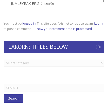
JUMLEYRAK EP.2 จำเลยรัก
You must be
logged in
This site uses Akismet to reduce spam.
Learn
to post a comment.
how your comment data is processed
.
LAKORN: TITLES BELOW
LAKORN:
TITLES
BELOW
Search
for: