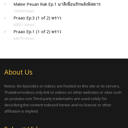
Malee Peuan Rak Ep.1 มาลีเพื่อนรักพลังพิสดาร
73438 Views
Praao Ep.3 (1 of 2) พราว
69031 Views
Praao Ep.1 (1 of 2) พราว
64270 Views
About Us
Notice: No Episodes or videos are hosted on this site or its servers,
Thailakornvideos only link to videos on other websites or sites such
as youtube.com Third-party trademarks are used solely for
describing the content indexed herein and no license or other
affiliation is implied.