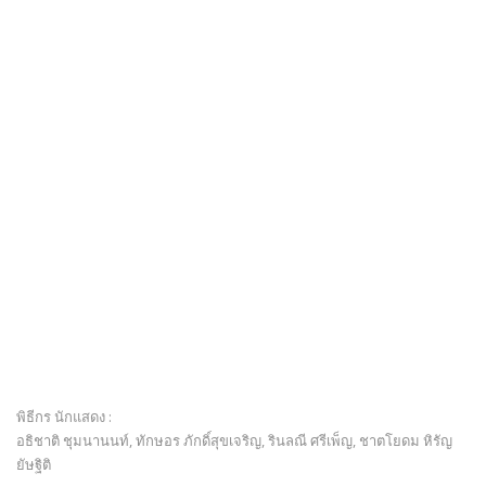
พิธีกร นักแสดง :
อธิชาติ ชุมนานนท์, ทักษอร ภักดิ์สุขเจริญ, รินลณี ศรีเพ็ญ, ชาตโยดม หิรัญ
ยัษฐิติ