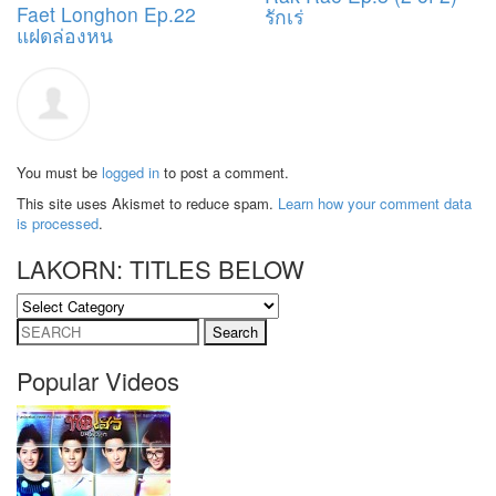
Faet Longhon Ep.22
รักเร่
แฝดล่องหน
You must be
logged in
to post a comment.
This site uses Akismet to reduce spam.
Learn how your comment data
is processed
.
LAKORN: TITLES BELOW
LAKORN:
TITLES
Search
BELOW
for:
Popular Videos