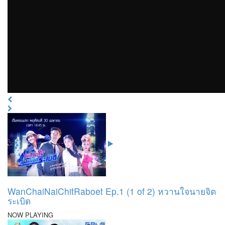
WanChaiNaiChitRaboet Ep.1 (1 of 2) หวานใจนายจิต
ระเบิด
NOW PLAYING