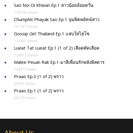
Sao Noi Oi Khwan Ep.1 สาวน้อยอ้อยควั่น
174708 Views
Chumphit Phayak Sao Ep.1 จุมพิตพยัคฆ์สาว
157181 Views
Gossip Girl Thailand Ep.1 แสบใสไฮโซ
121391 Views
Lueat Tat Lueat Ep.1 (1 of 2) เลือดตัดเลือด
118911 Views
Malee Peuan Rak Ep.1 มาลีเพื่อนรักพลังพิสดาร
73437 Views
Praao Ep.3 (1 of 2) พราว
69031 Views
Praao Ep.1 (1 of 2) พราว
64270 Views
About Us