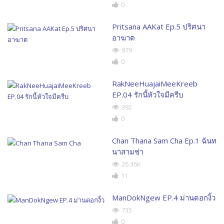
0
Pritsana AAKat Ep.5 ปริศนา
อาฆาต
979
0
RakNeeHuajaiMeeKreeb
EP.04 รักนี้หัวใจมีครีบ
392
0
Chan Thana Sam Cha Ep.1 ฉันท
นาสามช่า
26.36K
11
ManDokNgew EP.4 ม่านดอกงิ้ว
735
0