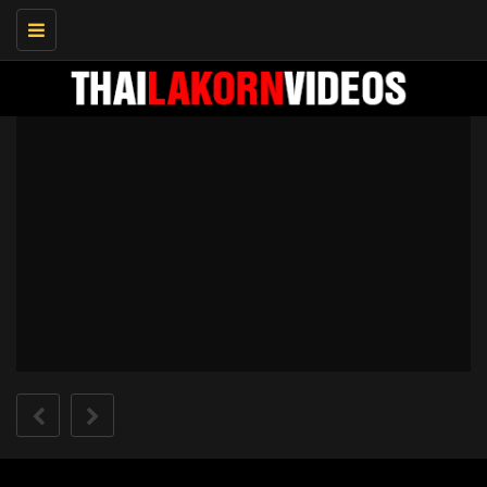
Toggle
navigation