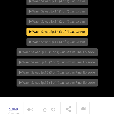
Waen Sawat Ep.13 (4 of 4) แหวนสวาท
Waen Sawat Ep.14 (1 of 4) แหวนสวาท
Waen Sawat Ep.14 (2 of 4) แหวนสวาท
Waen Sawat Ep.14 (3 of 4) แหวนสวาท
Waen Sawat Ep.14 (4 of 4) แหวนสวาท
Waen Sawat Ep.15 (1 of 4) แหวนสวาท Final Episode
Waen Sawat Ep.15 (2 of 4) แหวนสวาท Final Episode
Waen Sawat Ep.15 (3 of 4) แหวนสวาท Final Episode
Waen Sawat Ep.15 (4 of 4) แหวนสวาท Final Episode
5.06K
0
Views