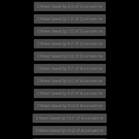
Waen Sawat Ep.6 (2 of 2) แหวนสวาท
Waen Sawat Ep.7 (1 of 2) แหวนสวาท
Waen Sawat Ep.7 (2 of 2) แหวนสวาท
Waen Sawat Ep.8 (1 of 2) แหวนสวาท
Waen Sawat Ep.8 (2 of 2) แหวนสวาท
Waen Sawat Ep.9 (1 of 4) แหวนสวาท
Waen Sawat Ep.9 (2 of 4) แหวนสวาท
Waen Sawat Ep.9 (3 of 4) แหวนสวาท
Waen Sawat Ep.9 (4 of 4) แหวนสวาท
Waen Sawat Ep.10 (1 of 4) แหวนสวาท
Waen Sawat Ep.10 (2 of 4) แหวนสวาท