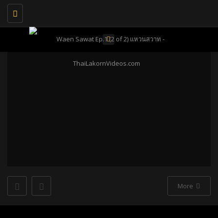
Toggle
navigation
More
NOW PLAYING