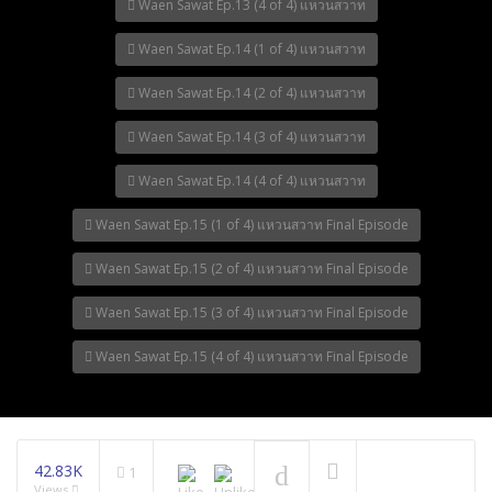
Waen Sawat Ep.13 (4 of 4) แหวนสวาท
Waen Sawat Ep.14 (1 of 4) แหวนสวาท
Waen Sawat Ep.14 (2 of 4) แหวนสวาท
Waen Sawat Ep.14 (3 of 4) แหวนสวาท
Waen Sawat Ep.14 (4 of 4) แหวนสวาท
Waen Sawat Ep.15 (1 of 4) แหวนสวาท Final Episode
Waen Sawat Ep.15 (2 of 4) แหวนสวาท Final Episode
Waen Sawat Ep.15 (3 of 4) แหวนสวาท Final Episode
Waen Sawat Ep.15 (4 of 4) แหวนสวาท Final Episode
42.83K
1
Views