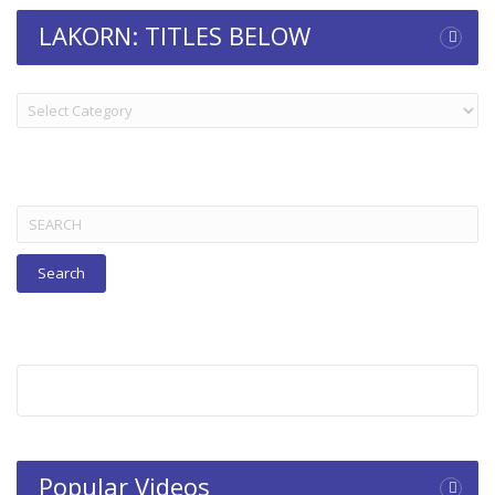
LAKORN: TITLES BELOW
LAKORN:
TITLES
BELOW
Search
for:
Popular Videos