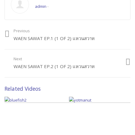
admin
-
Previous
WAEN SAWAT EP.1 (1 OF 2) แหวนสวาท
Next
WAEN SAWAT EP.2 (1 OF 2) แหวนสวาท
Related Videos