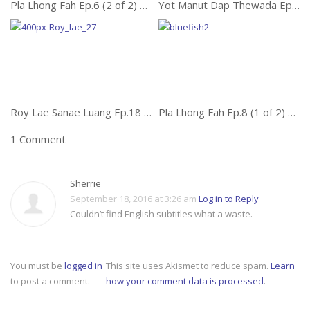
Pla Lhong Fah Ep.6 (2 of 2) ปลาหลงฟ้า
Yot Manut Dap Thewada Ep.1 ยอดมนุษย์ดาบเทวดา
Roy Lae Sanae Luang Ep.18 (1 of 2) Final
Pla Lhong Fah Ep.8 (1 of 2) ปลาหลงฟ้า
1 Comment
Sherrie
September 18, 2016 at 3:26 am
Log in to Reply
Couldn’t find English subtitles what a waste.
You must be
logged in
This site uses Akismet to reduce spam.
Learn
to post a comment.
how your comment data is processed
.