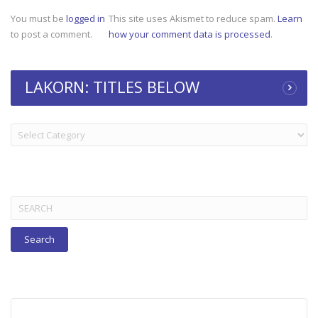
You must be
logged in
This site uses Akismet to reduce spam.
Learn
to post a comment.
how your comment data is processed
.
LAKORN: TITLES BELOW
LAKORN:
TITLES
BELOW
Search
for: