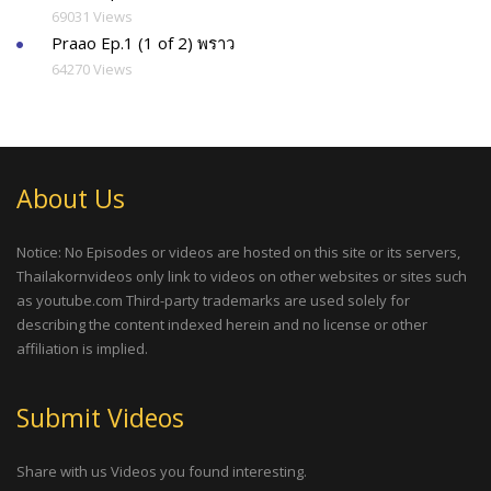
69031 Views
Praao Ep.1 (1 of 2) พราว
64270 Views
About Us
Notice: No Episodes or videos are hosted on this site or its servers,
Thailakornvideos only link to videos on other websites or sites such
as youtube.com Third-party trademarks are used solely for
describing the content indexed herein and no license or other
affiliation is implied.
Submit Videos
Share with us Videos you found interesting.