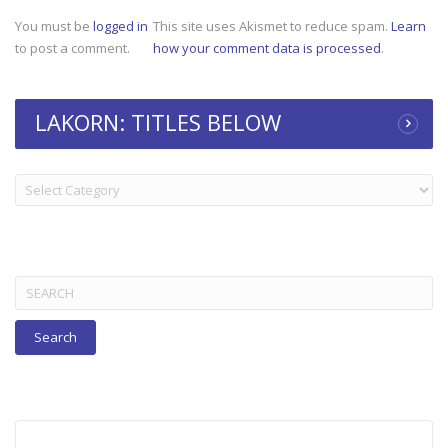
You must be
logged in
This site uses Akismet to reduce spam.
Learn
to post a comment.
how your comment data is processed
.
LAKORN: TITLES BELOW
LAKORN:
TITLES
BELOW
Search
for: