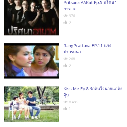
Pritsana AAKat Ep.5 ปริศนา
อาฆาต
976
0
RangPrattana EP.11 แรง
ปรารถนา
268
0
Kiss Me Ep.8 รักล้นใจนายแกล้ง
จุ๊บ
8.48K
1