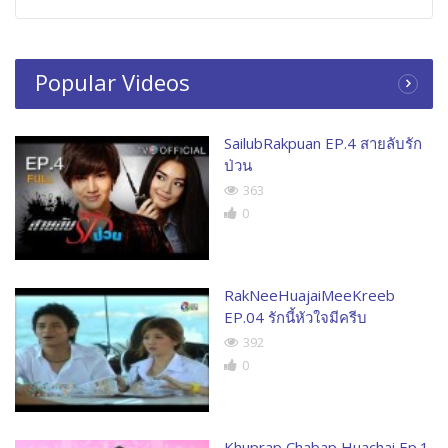
Popular Videos
SailubRakpuan EP.4 สายลับรัก
ป่วน
363
0
RakNeeHuajaiMeeKreeb
EP.04 รักนี้หัวใจมีครีบ
392
0
Khuprap Chabap Huachai Ep.1