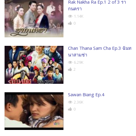
Rak Nakha Ra Ep.1 2 of 3 รา
กนครา
1.14K
0
Chan Thana Sam Cha Ep.3 ฉันท
นาสามช่า
6.29K
2
Sawan Biang Ep.4
2.36K
0