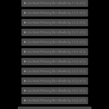
Lila Wadi Phloeng ลีลาวดีเพลิง Ep.11 (2 of 2)
Lila Wadi Phloeng ลีลาวดีเพลิง Ep.12 (1 of 2)
Lila Wadi Phloeng ลีลาวดีเพลิง Ep.12 (2 of 2)
Lila Wadi Phloeng ลีลาวดีเพลิง Ep.13 (1 of 2)
Lila Wadi Phloeng ลีลาวดีเพลิง Ep.13 (2 of 2)
Lila Wadi Phloeng ลีลาวดีเพลิง Ep.14 (1 of 2)
Lila Wadi Phloeng ลีลาวดีเพลิง Ep.14 (2 of 2)
Lila Wadi Phloeng ลีลาวดีเพลิง Ep.15 (1 of 2)
Lila Wadi Phloeng ลีลาวดีเพลิง Ep.15 (2 of 2)
Lila Wadi Phloeng ลีลาวดีเพลิง Ep.16 (1 of 2)
Lila Wadi Phloeng ลีลาวดีเพลิง Ep.16 (2 of 2)