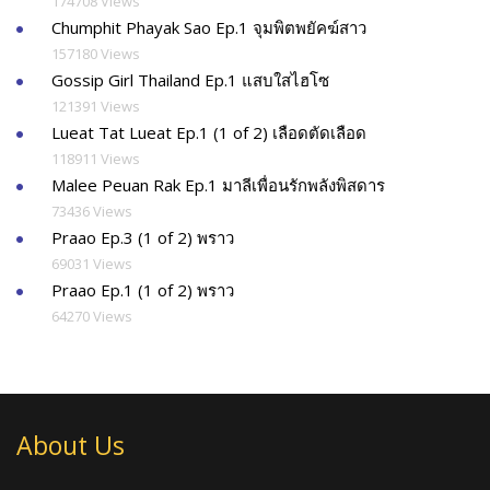
174708 Views
Chumphit Phayak Sao Ep.1 จุมพิตพยัคฆ์สาว
157180 Views
Gossip Girl Thailand Ep.1 แสบใสไฮโซ
121391 Views
Lueat Tat Lueat Ep.1 (1 of 2) เลือดตัดเลือด
118911 Views
Malee Peuan Rak Ep.1 มาลีเพื่อนรักพลังพิสดาร
73436 Views
Praao Ep.3 (1 of 2) พราว
69031 Views
Praao Ep.1 (1 of 2) พราว
64270 Views
About Us