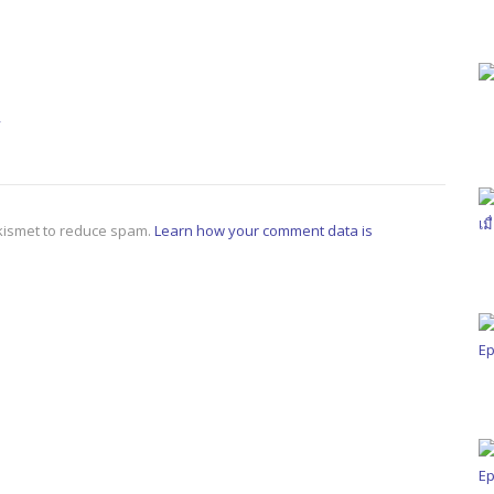
y
Akismet to reduce spam.
Learn how your comment data is