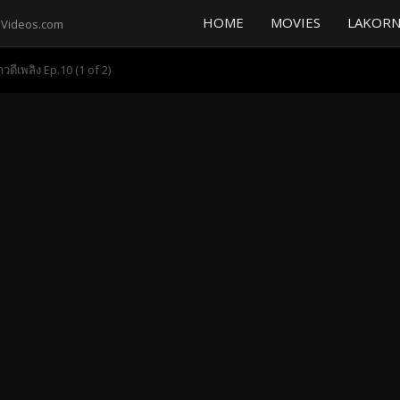
HOME
MOVIES
LAKORN
วดีเพลิง Ep.10 (1 of 2)