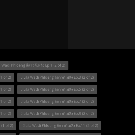
p.12
Mani Nakha Ep.11
Mani Nakha Ep.1
a Wadi Phloeng ลีลาวดีเพลิง Ep.1 (2 of 2)
1 of 2)
Lila Wadi Phloeng ลีลาวดีเพลิง Ep.3 (2 of 2)
1 of 2)
Lila Wadi Phloeng ลีลาวดีเพลิง Ep.5 (2 of 2)
1 of 2)
Lila Wadi Phloeng ลีลาวดีเพลิง Ep.7 (2 of 2)
1 of 2)
Lila Wadi Phloeng ลีลาวดีเพลิง Ep.9 (2 of 2)
(1 of 2)
Lila Wadi Phloeng ลีลาวดีเพลิง Ep.11 (2 of 2)