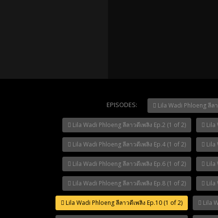
Mani Nak
NOW PLAYING
EPISODES:
Lila Wadi Phloeng ลีลา
Lila Wadi Phloeng ลีลาวดีเพลิง Ep.2 (1 of 2)
Lila 
Lila Wadi Phloeng ลีลาวดีเพลิง Ep.4 (1 of 2)
Lila 
Lila Wadi Phloeng ลีลาวดีเพลิง Ep.6 (1 of 2)
Lila 
Lila Wadi Phloeng ลีลาวดีเพลิง Ep.8 (1 of 2)
Lila 
Lila Wadi Phloeng ลีลาวดีเพลิง Ep.10 (1 of 2)
Lila W