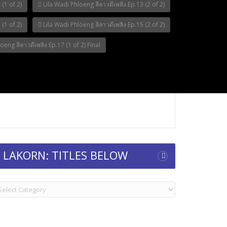
(1 of 2)
Lila Wadi Phloeng ลีลาวดีเพลิง Ep.13 (2 of 2)
(1 of 2)
Lila Wadi Phloeng ลีลาวดีเพลิง Ep.15 (2 of 2)
oeng ลีลาวดีเพลิง Ep.17 (1 of 2) Final
LAKORN: TITLES BELOW
KORN:
TLES
ELOW