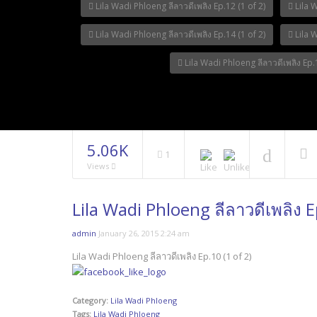
Lila Wadi Phloeng ลีลาวดีเพลิง Ep.12 (1 of 2)
Lila W
Lila Wadi Phloeng ลีลาวดีเพลิง Ep.14 (1 of 2)
Lila W
Lila Wadi Phloeng ลีลาวดีเพลิง Ep.1
5.06K
1
Views
Lila Wadi Phloeng ลีลาวดีเพลิง E
admin
January 26, 2015 2:24 am
Lila Wadi Phloeng ลีลาวดีเพลิง Ep.10 (1 of 2)
Category:
Lila Wadi Phloeng
Tags:
Lila Wadi Phloeng