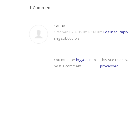
1 Comment
Karina
October 16, 2015 at 10:14 am
Log in to Repl
Eng subtitle pls
You must be
logged in
to
This site uses 
post a comment.
processed
.