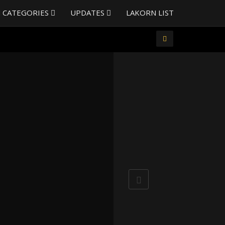
 CATEGORIES
UPDATES
LAKORN LIST