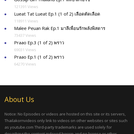
121391 Views
Lueat Tat Lueat Ep.1 (1 of 2) เลือดตัดเลือด
118911 Views
Malee Peuan Rak Ep.1 มาลีเพื่อนรักพลังพิสดาร
73437 Views
Praao Ep.3 (1 of 2) พราว
69031 Views
Praao Ep.1 (1 of 2) พราว
64270 Views
About Us
Notice: No Episodes or videos are hosted on this site or its servers,
Thailakornvideos only link to videos on other websites or sites such
as youtube.com Third-party trademarks are used solely for
describing the content indexed herein and no license or other