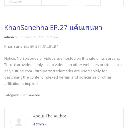
Views
KhanSanehha EP.27 แค้นเสน่หา
admin
September 28, 2016 7:02 pm
KhanSanehha EP.27 แค้นเสน่หา
Notice: No Episodes or videos are hosted on this site or its servers,
Thailakornvideos only link to videos on other websites or sites such
as youtube.com Third-party trademarks are used solely for
describing the content indexed herein and no license or other
affiliation is implied.
Category:
KhanSanehha
About The Author
admin
-