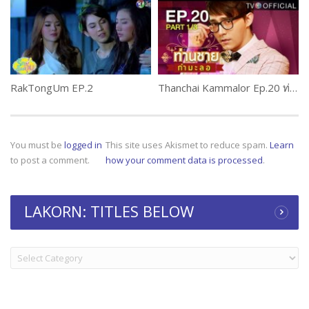
RakTongUm EP.2
Thanchai Kammalor Ep.20 ท่านชายกำมะลอ
You must be
logged in
This site uses Akismet to reduce spam.
Learn
to post a comment.
how your comment data is processed
.
LAKORN: TITLES BELOW
LAKORN:
TITLES
BELOW