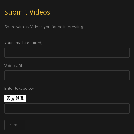
Submit Videos
Share with us Videos you found interesting.
Your Email (required)
Video URL
Enter text below