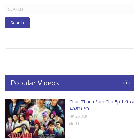
Search
for:
Popular Videos
Chan Thana Sam Cha Ep.1 ฉันท
นาสามช่า
26.36K
11