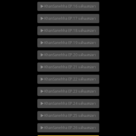
KhanSanehha EP.16 แค้นเสน่หา
KhanSanehha EP.17 แค้นเสน่หา
KhanSanehha EP.18 แค้นเสน่หา
KhanSanehha EP.19 แค้นเสน่หา
KhanSanehha EP.20 แค้นเสน่หา
KhanSanehha EP.21 แค้นเสน่หา
KhanSanehha EP.22 แค้นเสน่หา
KhanSanehha EP.23 แค้นเสน่หา
KhanSanehha EP.24 แค้นเสน่หา
KhanSanehha EP.25 แค้นเสน่หา
KhanSanehha EP.26 แค้นเสน่หา