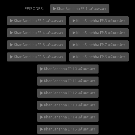
EPISODES:
KhanSanehha EP.1 แค้นเสน่หา
KhanSanehha EP.2 แค้นเสน่หา
KhanSanehha EP.3 แค้นเสน่หา
Mani Nakha Ep.14
NOW PLAYING
KhanSanehha EP.4 แค้นเสน่หา
KhanSanehha EP.5 แค้นเสน่หา
KhanSanehha EP.6 แค้นเสน่หา
KhanSanehha EP.7 แค้นเสน่หา
KhanSanehha EP.8 แค้นเสน่หา
KhanSanehha EP.9 แค้นเสน่หา
KhanSanehha EP.10 แค้นเสน่หา
KhanSanehha EP.11 แค้นเสน่หา
KhanSanehha EP.12 แค้นเสน่หา
KhanSanehha EP.13 แค้นเสน่หา
KhanSanehha EP.14 แค้นเสน่หา
KhanSanehha EP.15 แค้นเสน่หา