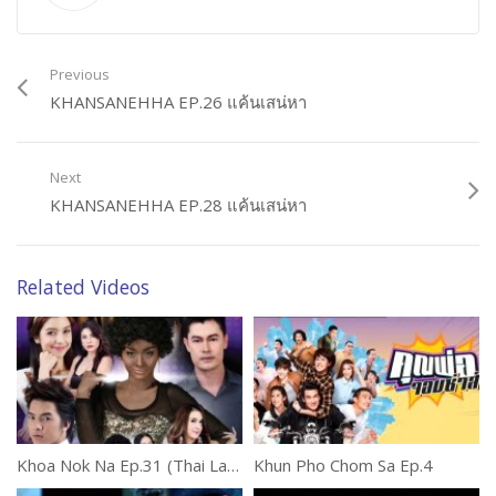
Previous
KHANSANEHHA EP.26 แค้นเสน่หา
Next
KHANSANEHHA EP.28 แค้นเสน่หา
Related Videos
Khoa Nok Na Ep.31 (Thai Lakorn) Final Episode
Khun Pho Chom Sa Ep.4