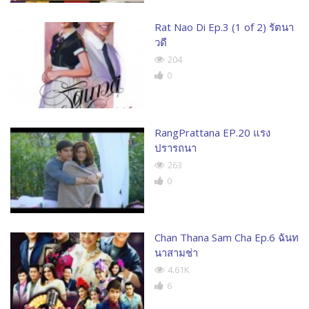
Rat Nao Di Ep.3 (1 of 2) รัตนา
วดี
204
0
RangPrattana EP.20 แรง
ปรารถนา
263
0
Chan Thana Sam Cha Ep.6 ฉันท
นาสามช่า
4.61K
6