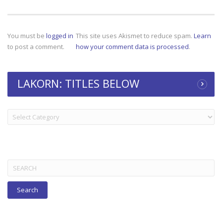
You must be
logged in
This site uses Akismet to reduce spam.
Learn
to post a comment.
how your comment data is processed
.
LAKORN: TITLES BELOW
LAKORN:
TITLES
BELOW
Search
for: