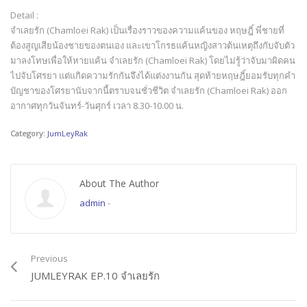
Detail :
จำเลยรัก (Chamloei Rak) เป็นเรื่องราวของความแค้นของ หฤษฎิ์ พี่ชายที่
ต้องสูญเสียน้องชายของตนเอง และเขาโกรธแค้นหญิงสาวต้นเหตุถึงกับจับตัว
มาลงโทษเพื่อให้หายแค้น จำเลยรัก (Chamloei Rak) โดยไม่รู้ว่าจับมาผิดคน
ไปจับโศรยา แต่แกิดความรักกันจึงได้แต่งงานกัน สุดท้ายหฤษฎิ์ยอมรับทุกคำ
บัญชาของโศรยานับจากนี้ตราบจนชั่วชีวิต จำเลยรัก (Chamloei Rak) ออก
อากาศทุกวันจันทร์-วันศุกร์ เวลา 8.30-10.00 น.
Category:
JumLeyRak
About The Author
admin
-
Previous
JUMLEYRAK EP.10 จำเลยรัก