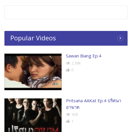
Popular Videos
Sawan Biang Ep.4
2.38K
0
Pritsana AAKat Ep.4 ปริศนา
อาฆาต
438
1