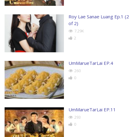
Roy Lae Sanae Luang Ep.1 (2
of 2)
7.29K
2
UmMarueTarLai EP.4
260
0
UmMarueTarLai EP.11
293
0