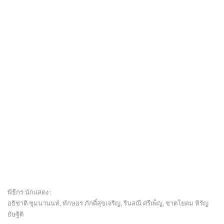
พิธีกร นักแสดง :
อธิชาติ ชุมนานนท์, ทักษอร ภักดิ์สุขเจริญ, รินลณี ศรีเพ็ญ, ชาตโยดม หิรัญ
ยัษฐิติ