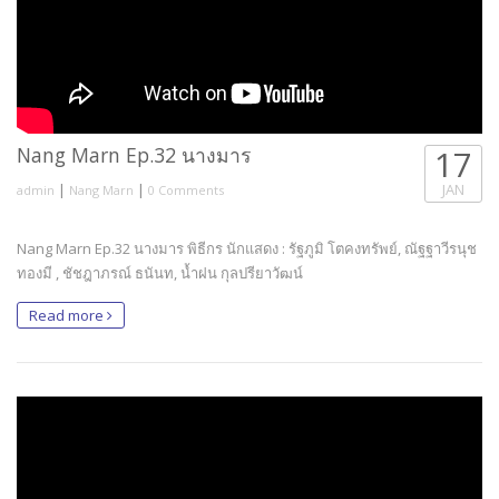
Nang Marn Ep.32 นางมาร
17
|
|
JAN
admin
Nang Marn
0 Comments
Nang Marn Ep.32 นางมาร พิธีกร นักแสดง : รัฐภูมิ โตคงทรัพย์, ณัฐฐาวีรนุช
ทองมี , ชัชฎาภรณ์ ธนันท, น้ำฝน กุลปรียาวัฒน์
Read more