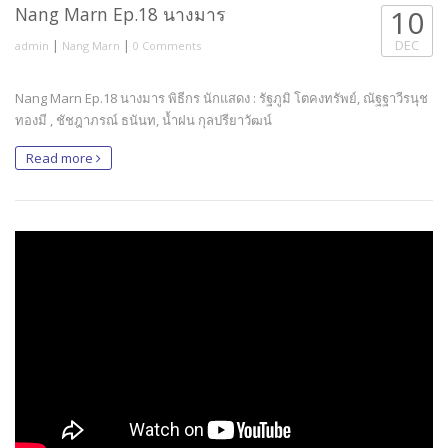
Nang Marn Ep.18 นางมาร
10
|
|
DEC
admin
Nang Marn
0 Comments
Nang Marn Ep.18 นางมาร พิธีกร นักแสดง : รัฐภูมิ โตคงทรัพย์, ณัฐฐาวีรนุช
ทองมี , ชัชฎาภรณ์ ธนันท, น้ำฝน กุลปรียาวัฒน์
Read more