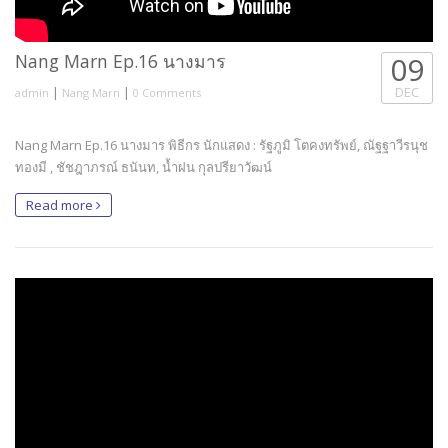
Nang Marn Ep.16 นางมาร
09
|
|
DEC
admin
Nang Marn
0 Comments
Nang Marn Ep.16 นางมาร พิธีกร นักแสดง : รัฐภูมิ โตคงทรัพย์, ณัฐฐาวีรนุช
ทองมี , ชัชฎาภรณ์ ธนันท, น้ำฝน กุลปรียาวัฒน์
Read more