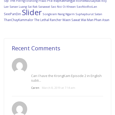
Sip Thit
PraTeapRakHangJai
PlerngToranong
Praao
RoiPaWaiDuayRak
Roy
Lae Sanae Luang
Sai Rak Saisawat
Sao Noi Oi Khwan
SaoNoiRoiLan
Slider
SeePanDin
Songkram Nang Ngarm
Suphapburut Satan
ThanChayKammalor
The Lethal Rancher
Waen Sawat
Wai Man Phan Asun
Recent Comments
Can I have the KrongKam Episode 2 in English
subti...
Caren
March 8, 2019 at 7:14 am