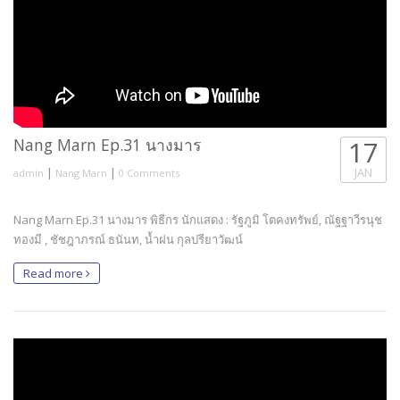
Nang Marn Ep.31 นางมาร
17
|
|
JAN
admin
Nang Marn
0 Comments
Nang Marn Ep.31 นางมาร พิธีกร นักแสดง : รัฐภูมิ โตคงทรัพย์, ณัฐฐาวีรนุช
ทองมี , ชัชฎาภรณ์ ธนันท, น้ำฝน กุลปรียาวัฒน์
Read more