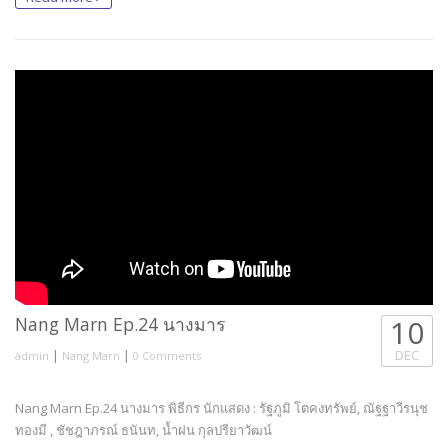
Nang Marn Ep.24 นางมาร
10
|
|
DEC
admin
Nang Marn
0 Comments
Nang Marn Ep.24 นางมาร พิธีกร นักแสดง : รัฐภูมิ โตคงทรัพย์, ณัฐฐาวีรนุช
ทองมี , ชัชฎาภรณ์ ธนันท, น้ำฝน กุลปรียาวัฒน์