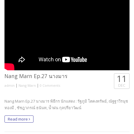
Nang Marn Ep.27 นางมาร
11
|
|
DEC
admin
Nang Marn
0 Comments
Nang Marn Ep.27 นางมาร พิธีกร นักแสดง : รัฐภูมิ โตคงทรัพย์, ณัฐฐาวีรนุช
ทองมี , ชัชฎาภรณ์ ธนันท, น้ำฝน กุลปรียาวัฒน์
Read more