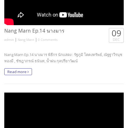
Nang Marn Ep.14 นางมาร
09
|
|
DEC
admin
Nang Marn
0 Comments
Nang Marn Ep.14 นางมาร พิธีกร นักแสดง : รัฐภูมิ โตคงทรัพย์, ณัฐฐาวีรนุช
ทองมี , ชัชฎาภรณ์ ธนันท, น้ำฝน กุลปรียาวัฒน์
Read more