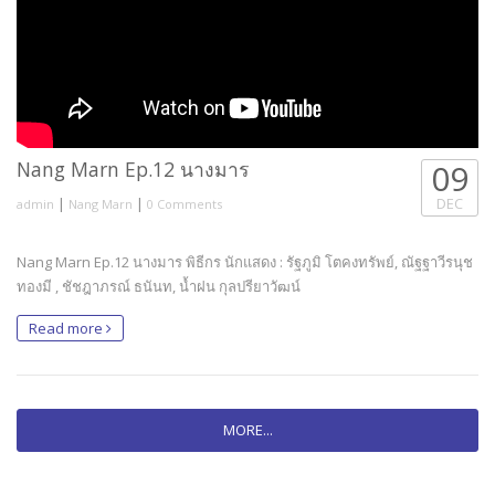
Nang Marn Ep.12 นางมาร
09
|
|
DEC
admin
Nang Marn
0 Comments
Nang Marn Ep.12 นางมาร พิธีกร นักแสดง : รัฐภูมิ โตคงทรัพย์, ณัฐฐาวีรนุช
ทองมี , ชัชฎาภรณ์ ธนันท, น้ำฝน กุลปรียาวัฒน์
Read more
MORE...