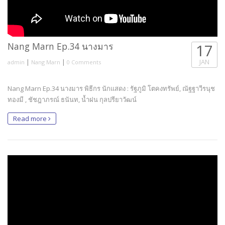
Nang Marn Ep.34 นางมาร
17
|
|
JAN
admin
Nang Marn
0 Comments
Nang Marn Ep.34 นางมาร พิธีกร นักแสดง : รัฐภูมิ โตคงทรัพย์, ณัฐฐาวีรนุช
ทองมี , ชัชฎาภรณ์ ธนันท, น้ำฝน กุลปรียาวัฒน์
Read more