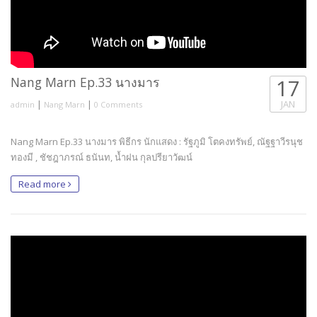
Nang Marn Ep.33 นางมาร
17
|
|
JAN
admin
Nang Marn
0 Comments
Nang Marn Ep.33 นางมาร พิธีกร นักแสดง : รัฐภูมิ โตคงทรัพย์, ณัฐฐาวีรนุช
ทองมี , ชัชฎาภรณ์ ธนันท, น้ำฝน กุลปรียาวัฒน์
Read more