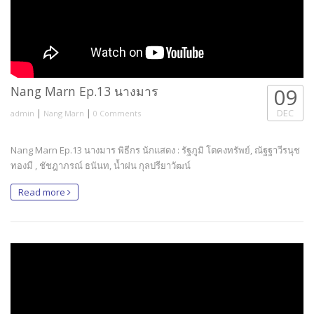
Nang Marn Ep.13 นางมาร
09
|
|
DEC
admin
Nang Marn
0 Comments
Nang Marn Ep.13 นางมาร พิธีกร นักแสดง : รัฐภูมิ โตคงทรัพย์, ณัฐฐาวีรนุช
ทองมี , ชัชฎาภรณ์ ธนันท, น้ำฝน กุลปรียาวัฒน์
Read more