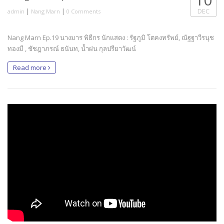
|
|
DEC
admin
Nang Marn
0 Comments
Nang Marn Ep.19 นางมาร พิธีกร นักแสดง : รัฐภูมิ โตคงทรัพย์, ณัฐฐาวีรนุช
ทองมี , ชัชฎาภรณ์ ธนันท, น้ำฝน กุลปรียาวัฒน์
Read more