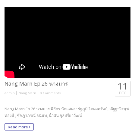
Nang Marn Ep.26 นางมาร
11
|
|
DEC
admin
Nang Marn
0 Comments
Nang Marn Ep.26 นางมาร พิธีกร นักแสดง : รัฐภูมิ โตคงทรัพย์, ณัฐฐาวีรนุช
ทองมี , ชัชฎาภรณ์ ธนันท, น้ำฝน กุลปรียาวัฒน์
Read more