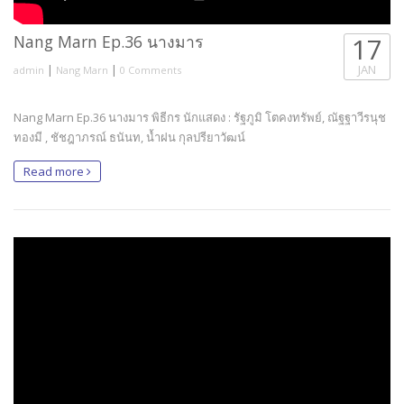
Nang Marn Ep.36 นางมาร
17
|
|
JAN
admin
Nang Marn
0 Comments
Nang Marn Ep.36 นางมาร พิธีกร นักแสดง : รัฐภูมิ โตคงทรัพย์, ณัฐฐาวีรนุช
ทองมี , ชัชฎาภรณ์ ธนันท, น้ำฝน กุลปรียาวัฒน์
Read more