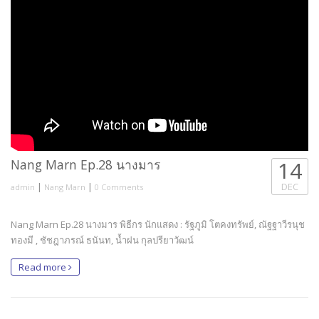
Nang Marn Ep.28 นางมาร
14
|
|
DEC
admin
Nang Marn
0 Comments
Nang Marn Ep.28 นางมาร พิธีกร นักแสดง : รัฐภูมิ โตคงทรัพย์, ณัฐฐาวีรนุช
ทองมี , ชัชฎาภรณ์ ธนันท, น้ำฝน กุลปรียาวัฒน์
Read more