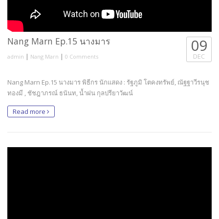
Nang Marn Ep.15 นางมาร
09
|
|
DEC
admin
Nang Marn
0 Comments
Nang Marn Ep.15 นางมาร พิธีกร นักแสดง : รัฐภูมิ โตคงทรัพย์, ณัฐฐาวีรนุช
ทองมี , ชัชฎาภรณ์ ธนันท, น้ำฝน กุลปรียาวัฒน์
Read more