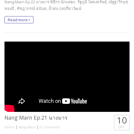
Nang Marn Ep.22 นางมาร พิธีกร นักแสดง : รัฐภูมิ โตคงทรัพย์, ณัฐฐาวีรนุช
ทองมี , ชัชฎาภรณ์ ธนันท, น้ำฝน กุลปรียาวัฒน์
Read more
Nang Marn Ep.21 นางมาร
10
|
|
DEC
admin
Nang Marn
0 Comments