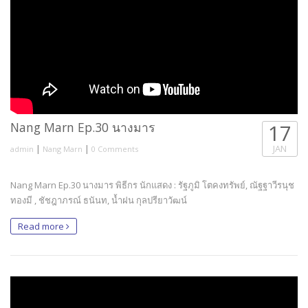
Nang Marn Ep.30 นางมาร
17
|
|
JAN
admin
Nang Marn
0 Comments
Nang Marn Ep.30 นางมาร พิธีกร นักแสดง : รัฐภูมิ โตคงทรัพย์, ณัฐฐาวีรนุช
ทองมี , ชัชฎาภรณ์ ธนันท, น้ำฝน กุลปรียาวัฒน์
Read more