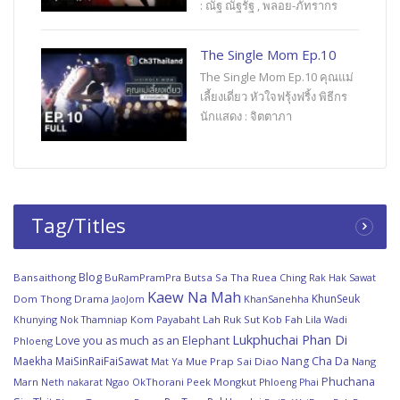
: ณัฐ ณัฐรัฐ , พลอย-ภัทรากร
The Single Mom Ep.10
The Single Mom Ep.10 คุณแม่
เลี้ยงเดี่ยว หัวใจฟรุ้งฟริ้ง พิธีกร
นักแสดง : จิตตาภา
Tag/Titles
Blog
Bansaithong
BuRamPramPra
Butsa Sa Tha Ruea
Ching Rak Hak Sawat
Kaew Na Mah
KhunSeuk
Dom Thong
Drama
JaoJom
KhanSanehha
Khunying Nok Thamniap
Kom Payabaht
Lah Ruk Sut Kob Fah
Lila Wadi
Lukphuchai Phan Di
Love you as much as an Elephant
Phloeng
Maekha
MaiSinRaiFaiSawat
Nang Cha Da
Mat Ya
Mue Prap Sai Diao
Nang
Phuchana
Marn
Ngao
OkThorani
Peek Mongkut
Neth nakarat
Phloeng Phai