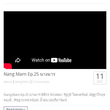
Nang Marn Ep.25 นางมาร
11
|
|
DEC
admin
Nang Marn
0 Comments
Nang Marn Ep.25 นางมาร พิธีกร นักแสดง : รัฐภูมิ โตคงทรัพย์, ณัฐฐาวีรนุช
ทองมี , ชัชฎาภรณ์ ธนันท, น้ำฝน กุลปรียาวัฒน์
Read more