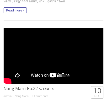
ทองมี , ชัชฎาภรณ์ ธนันท, น้ำฝน กุลปรียาวัฒน์
Read more
Nang Marn Ep.22 นางมาร
10
|
|
DEC
admin
Nang Marn
0 Comments