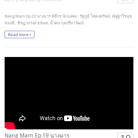
Nang Marn Ep.20 นางมาร พิธีกร นักแสดง : รัฐภูมิ โตคงทรัพย์, ณัฐฐาวีรนุช
ทองมี , ชัชฎาภรณ์ ธนันท, น้ำฝน กุลปรียาวัฒน์
Read more
Nang Marn Ep.19 นางมาร
10