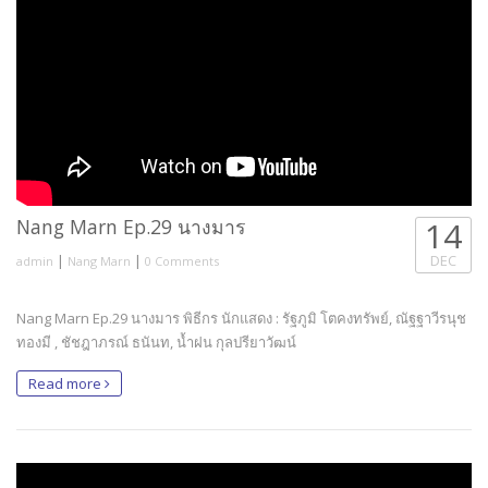
Nang Marn Ep.29 นางมาร
14
|
|
DEC
admin
Nang Marn
0 Comments
Nang Marn Ep.29 นางมาร พิธีกร นักแสดง : รัฐภูมิ โตคงทรัพย์, ณัฐฐาวีรนุช
ทองมี , ชัชฎาภรณ์ ธนันท, น้ำฝน กุลปรียาวัฒน์
Read more