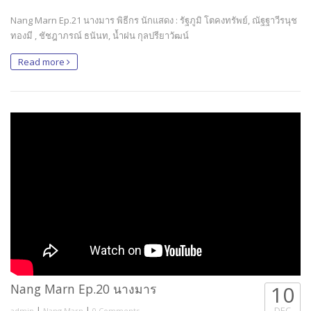
Nang Marn Ep.21 นางมาร พิธีกร นักแสดง : รัฐภูมิ โตคงทรัพย์, ณัฐฐาวีรนุช
ทองมี , ชัชฎาภรณ์ ธนันท, น้ำฝน กุลปรียาวัฒน์
Read more
Nang Marn Ep.20 นางมาร
10
|
|
DEC
admin
Nang Marn
0 Comments