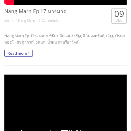
Nang Marn Ep.17 นางมาร
09
|
|
DEC
admin
Nang Marn
0 Comments
Nang Marn Ep.17 นางมาร พิธีกร นักแสดง : รัฐภูมิ โตคงทรัพย์, ณัฐฐาวีรนุช
ทองมี , ชัชฎาภรณ์ ธนันท, น้ำฝน กุลปรียาวัฒน์
Read more