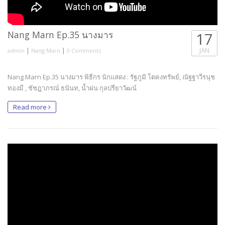
Nang Marn Ep.35 นางมาร
17
|
|
JAN
admin
Nang Marn
0 Comments
Nang Marn Ep.35 นางมาร พิธีกร นักแสดง : รัฐภูมิ โตคงทรัพย์, ณัฐฐาวีรนุช
ทองมี , ชัชฎาภรณ์ ธนันท, น้ำฝน กุลปรียาวัฒน์
Read more