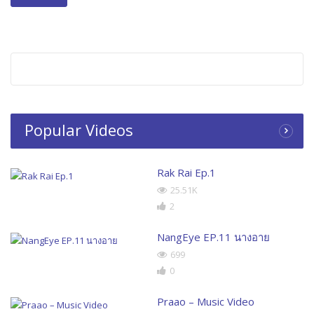
Popular Videos
Rak Rai Ep.1
25.51K
2
NangEye EP.11 นางอาย
699
0
Praao – Music Video