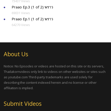
73437 Views
Praao Ep.3 (1 of 2) พราว
69031 Views
Praao Ep.1 (1 of 2) พราว
64270 Views
About Us
Notice: No Episodes or videos are hosted on this site or its servers,
Thailakornvideos only link to videos on other websites or sites such
as youtube.com Third-party trademarks are used solely for
describing the content indexed herein and no license or other
affiliation is implied.
Submit Videos