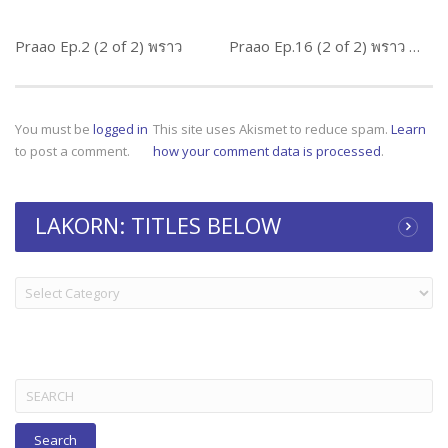
Praao Ep.2 (2 of 2) พราว
Praao Ep.16 (2 of 2) พราว Weir Sukollawat Kanarot
You must be
logged in
This site uses Akismet to reduce spam.
Learn
to post a comment.
how your comment data is processed
.
LAKORN: TITLES BELOW
LAKORN:
TITLES
BELOW
Search
for: