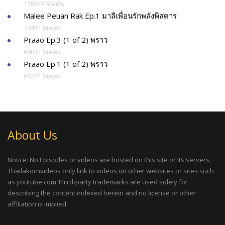
118914 Views
Malee Peuan Rak Ep.1 มาลีเพื่อนรักพลังพิสดาร
73441 Views
Praao Ep.3 (1 of 2) พราว
69031 Views
Praao Ep.1 (1 of 2) พราว
64271 Views
About Us
Notice: No Episodes or videos are hosted on this site or its servers,
Thailakornvideos only link to videos on other websites or sites such
as youtube.com Third-party trademarks are used solely for
describing the content indexed herein and no license or other
affiliation is implied.