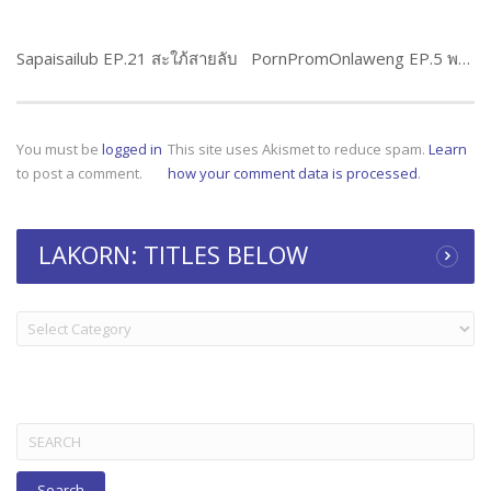
Sapaisailub EP.21 สะใภ้สายลับ
PornPromOnlaweng EP.5 พรพรหมอลเวง
You must be
logged in
This site uses Akismet to reduce spam.
Learn
to post a comment.
how your comment data is processed
.
LAKORN: TITLES BELOW
LAKORN:
TITLES
BELOW
Search
for: