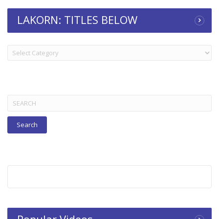
LAKORN: TITLES BELOW
LAKORN:
TITLES
BELOW
Search
for:
Popular Videos