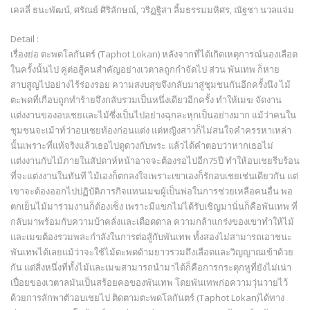
เคลลี่ ธนะพัฒน์, ศรัณย์ ศิริลักษณ์, วริฏฐิสา ลิ้มธรรมมหิศร, ณัฐชา นวลแจ่ม
Detail :
เรื่องย่อ ตะพดโลกันตร์ (Taphot Lokan) หลังจากที่ได้เกิดเหตุการณ์นองเลือด
ในครั้งนั้นไป คู่ต่อสู้คนสำคัญอย่างเวตาลถูกกำจัดไป ส่วน พันเทพ ก็หาย
สาบสูญไปอย่างไร้ร่องรอย ความสงบสุขจึงกลับมาสู่ชุมชนกันอีกครั้งนึง ไม้
ตะพดที่เกือบถูกทำร้ายจึงกลับรวมเป็นหนึ่งเดียวอีกครั้ง ทำให้เมฆ จัดงาน
แต่งงานของอบเชยและไม้ซึ่งเป็นไปอย่างฉุกละหุกเป็นอย่างมาก แม้ว่าคนใน
ชุมชนจะเม้าท์ว่าอบเชยท้องก่อนแต่ง แต่หญิงสาวก็ไม่สนใจคำครรหาเหล่า
นั้นเพราะที่แท้จริงแล้วเธอไปดูดวงกับพระ แล้วได้คำตอบว่าหากเธอไม่
แต่งงานกับไม้ภายในสัปดาห์หน้าอาจจะต้องรอไปอีก75ปี ทำให้อบเชยรีบร้อน
ที่จะแต่งงานในทันที ไม้เองก็ตกลงใจเพราะเขาเองก็รักอบเชยเช่นเดียวกัน แต่
เขาจะต้องออกไปปฏิบัติภารกิจแทนเมฆผู้เป็นพ่อในการช่วยเหลือคนอื่น พอ
ตกเย็นไม้มาร่วมงานก็ต้องเซ็ง เพราะมีแขกไม่ได้รับเชิญมานั่นก็คือพันเทพ ที่
กลับมาพร้อมกับความบ้าคลั่งและเดือดดาล ความกล้าแกร่งของเขาทำให้ไม้
และเมฆต้องรวมพละกำลังในการต่อสู้กับพันเทพ ทั้งสองไม่สามารถเอาชนะ
พันเทพได้เลยแม้ว่าจะใช้ไม้ตะพดด้ามยาวรวมถึงเลือดและวิญญาณเข้าด้วย
กัน แต่สิ่งหนึ่งที่ทั้งไม้และเมฆสามารถนำมาได้ก็คือการกระตุกหูที่ยังไม่เน่า
เปื่อยของเวตาลมันเป็นสร้อยคอของพันเทพ โดยพันเทพก่อความวุ่นวายไว้
ด้วยการลักพาตัวอบเชยไป ติดตามตะพดโลกันตร์ (Taphot Lokan)ได้ทาง