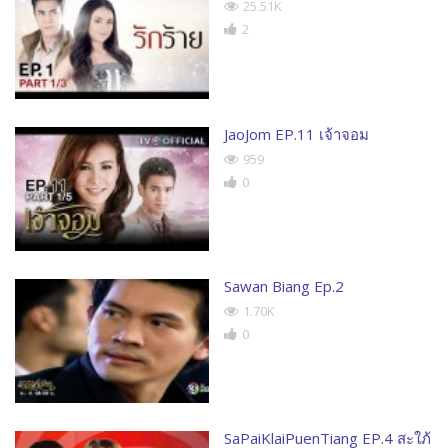
25.51K
2
JaoJom EP.11 เจ้าจอม
959
0
Sawan Biang Ep.2
1.70K
0
SaPaiKlaiPuenTiang EP.4 สะใภ้