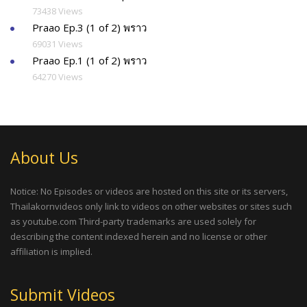
73438 Views
Praao Ep.3 (1 of 2) พราว
69031 Views
Praao Ep.1 (1 of 2) พราว
64270 Views
About Us
Notice: No Episodes or videos are hosted on this site or its servers,
Thailakornvideos only link to videos on other websites or sites such
as youtube.com Third-party trademarks are used solely for
describing the content indexed herein and no license or other
affiliation is implied.
Submit Videos