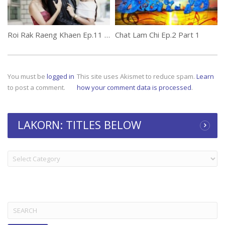
Roi Rak Raeng Khaen Ep.11 รอยรัก แรงแค้น
Chat Lam Chi Ep.2 Part 1
You must be
logged in
This site uses Akismet to reduce spam.
Learn
to post a comment.
how your comment data is processed
.
LAKORN: TITLES BELOW
LAKORN:
TITLES
BELOW
Search
for: