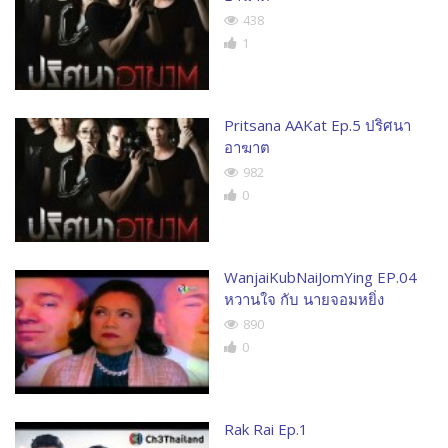
438
1
Pritsana AAKat Ep.5 ปริศนา
อาฆาต
982
0
WanjaiKubNaiJomYing EP.04
หวานใจ กับ นายจอมหยิ่ง
890
0
Rak Rai Ep.1