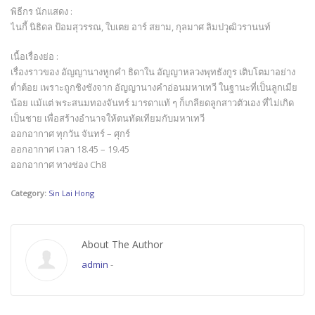
พิธีกร นักแสดง :
ไนกี้ นิธิดล ป้อมสุวรรณ, ใบเตย อาร์ สยาม, กุลมาศ ลิมปวุฒิวรานนท์
เนื้อเรื่องย่อ :
เรื่องราวของ อัญญานางหูกคำ ธิดาใน อัญญาหลวงพุทธังกูร เติบโตมาอย่าง
ต่ำต้อย เพราะถูกชิงชังจาก อัญญานางคำอ่อนมหาเทวี ในฐานะที่เป็นลูกเมีย
น้อย แม้แต่ พระสนมทองจันทร์ มารดาแท้ ๆ ก็เกลียดลูกสาวตัวเอง ที่ไม่เกิด
เป็นชาย เพื่อสร้างอำนาจให้ตนทัดเทียมกับมหาเทวี
ออกอากาศ ทุกวัน จันทร์ – ศุกร์
ออกอากาศ เวลา 18.45 – 19.45
ออกอากาศ ทางช่อง Ch8
Category:
Sin Lai Hong
About The Author
admin
-