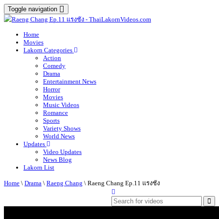
Toggle navigation
Home
Movies
Lakorn Categories
Action
Comedy
Drama
Entertainment News
Horror
Movies
Music Videos
Romance
Sports
Variety Shows
World News
Updates
Video Updates
News Blog
Lakorn List
Home
\
Drama
\
Raeng Chang
\
Raeng Chang Ep.11 แรงชัง