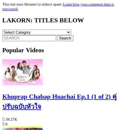
This site uses Akismet to reduce spam.
Learn how your comment data is
processed
.
LAKORN: TITLES BELOW
LAKORN:
TITLES
Search
BELOW
for:
Popular Videos
Khuprap Chabap Huachai Ep.1 (1 of 2) คู่
ปรับฉบับหัวใจ
39.27K
6