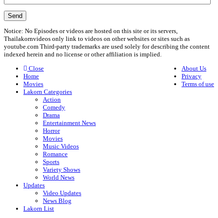
Notice: No Episodes or videos are hosted on this site or its servers,
Thailakornvideos only link to videos on other websites or sites such as
youtube.com Third-party trademarks are used solely for describing the content
indexed herein and no license or other affiliation is implied.
Close
About Us
Home
Privacy
Movies
Terms of use
Lakorn Categories
Action
Comedy
Drama
Entertainment News
Horror
Movies
Music Videos
Romance
Sports
Variety Shows
World News
Updates
Video Updates
News Blog
Lakorn List