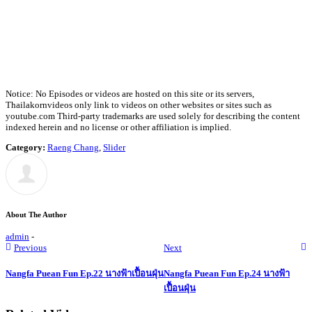
Notice: No Episodes or videos are hosted on this site or its servers,
Thailakornvideos only link to videos on other websites or sites such as
youtube.com Third-party trademarks are used solely for describing the content
indexed herein and no license or other affiliation is implied.
Category:
Raeng Chang
,
Slider
About The Author
admin
-
Previous
Next
Nangfa Puean Fun Ep.22 นางฟ้าเปื้อนฝุ่น
Nangfa Puean Fun Ep.24 นางฟ้า
เปื้อนฝุ่น