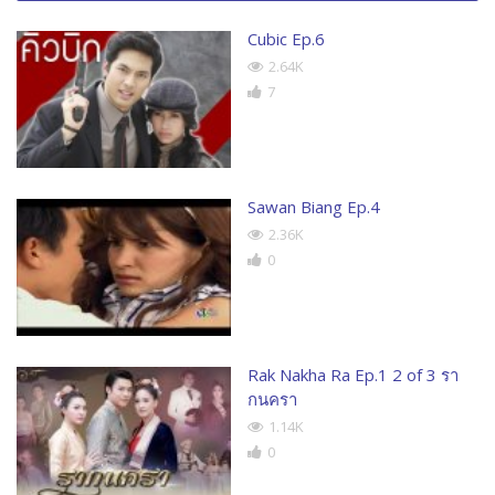
Cubic Ep.6
2.64K
7
Sawan Biang Ep.4
2.36K
0
Rak Nakha Ra Ep.1 2 of 3 รา
กนครา
1.14K
0