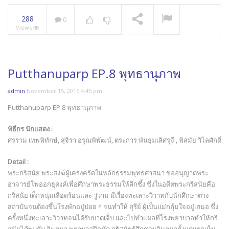
288
0
Views
Putthanuparp EP.8 พุทธานุภาพ
admin
November 15, 2016 4:45 pm
Putthanuparp EP.8 พุทธานุภาพ
พิธีกร นักแสดง :
ศรราม เทพพิทักษ์, สุจิรา อรุณพิพัฒน์, ตระการ พันธุมเลิศรุจี , พิสมัย วิไลศักดิ์
Detail :
พระกริสนัย พระสงฆ์ผู้เคร่งครัดในหลักธรรมพุทธศาสนา ขออนุญาตพระ
อาจารย์โพออกธุดงค์เพื่อศึกษาพระธรรมให้ลึกซึ้ง ซึ่งในอดีตพระกริสนัยคือ
กริสนัย เด็กหนุ่มเลือดร้อนและ วู่วาม มีเรื่องทะเลาะวิวาทกับนักศึกษาต่าง
สถาบันจนต้องขึ้นโรงพักอยู่บ่อย ๆ จนทำให้ สุรีย์ ผู้เป็นแม่กลุ้มใจอยู่เสมอ ซึ่ง
ครั้งหนึ่งทะเลาะวิวาทจนได้รับบาดเจ็บ และไปทำแผลที่โรงพยาบาลทำให้กริ