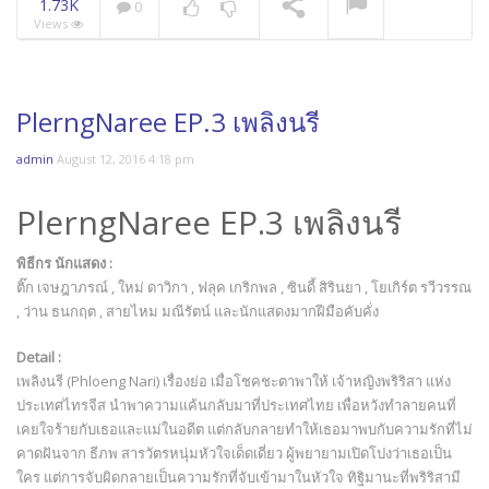
1.73K
0
Views
PlerngNaree EP.3 เพลิงนรี
admin
August 12, 2016 4:18 pm
PlerngNaree EP.3 เพลิงนรี
พิธีกร นักแสดง :
ติ๊ก เจษฎาภรณ์ , ใหม่ ดาวิกา , ฟลุค เกริกพล , ซินดี้ สิรินยา , โยเกิร์ต รวีวรรณ
, ว่าน ธนกฤต , สายไหม มณีรัตน์ และนักแสดงมากฝีมือคับคั่ง
Detail :
เพลิงนรี (Phloeng Nari) เรื่องย่อ เมื่อโชคชะตาพาให้ เจ้าหญิงพริริสา แห่ง
ประเทศไทรจีส นำพาความแค้นกลับมาที่ประเทศไทย เพื่อหวังทำลายคนที่
เคยใจร้ายกับเธอและแม่ในอดีต แต่กลับกลายทำให้เธอมาพบกับความรักที่ไม่
คาดฝันจาก ธีภพ สารวัตรหนุ่มหัวใจเด็ดเดี่ยว ผู้พยายามเปิดโปงว่าเธอเป็น
ใคร แต่การจับผิดกลายเป็นความรักที่จับเข้ามาในหัวใจ ทิฐิมานะที่พริริสามี