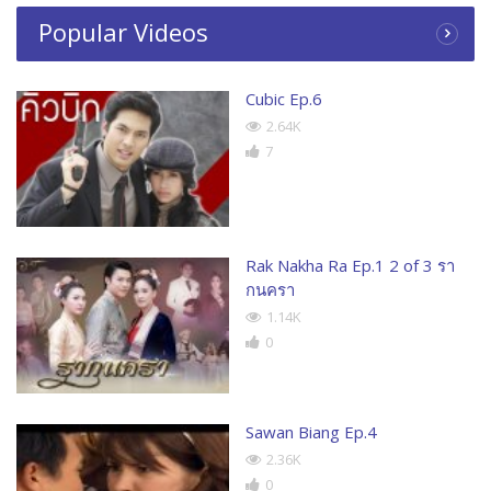
Popular Videos
Cubic Ep.6
2.64K
7
Rak Nakha Ra Ep.1 2 of 3 รา
กนครา
1.14K
0
Sawan Biang Ep.4
2.36K
0