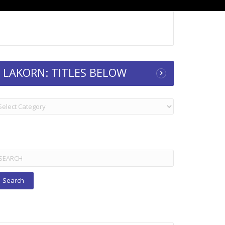
LAKORN: TITLES BELOW
KORN:
TLES
ELOW
arch
r: