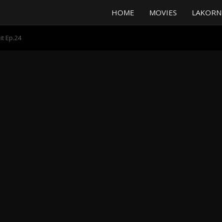
HOME
MOVIES
LAKORN
it Ep.24