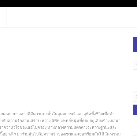
LA
TI
B
Se
fo
กด พยาบาลสาวที่มีความมุ่งมั่นในอุดมการณ์ และอุทิศทั้งชีวิตเพื่อทำ
บความรักสามเศร้าระหว่าง นิพิท แพทย์หนุ่มที่คอยอยู่เคียงข้างเธอมา
เข้ามาคว้าหัวใจของเธอไปครอง ท่ามกลางความแตกต่างระหว่างฐานะและ
้งนี้อย่างไร มาร่วมลุ้นไปกับความรักของเขาและเธอพร้อมกันได้ ใน พรหม