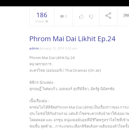
186
0
Views
Phrom Mai Dai Likhit Ep.24
admin
January 12, 2019 5:32 am
Phrom Mai Dai Likhit Ep.24
หมวดรายการ :
ละครไทย (ออนแอร์) / Thai Dramas (On air)
พิธีกร นักแสดง :
สุกฤษฎิ์ วิเศษแก้ว, เอสเธอร์ สุปรีย์ลีลา, อัครัฐ นิมิตรชัย
เนื้อเรื่องย่อ :
พรหมไม่ได้ลิขิด(Phrom Mai Dai Likhit) เป็นเรื่องราวของ การะเ
ประโยชน์ให้กับส่วนรวม แต่แล้วโชคชะตากลับนำพาให้เธอมาพบกั
โดยตลอด และ อรชุน หนุ่มเพลย์บอยที่มีชีวิตหรูหราไฮโซที่
ชนชั้น สุดท้าย…การะเกดจะเลือกลิขิตเส้นทางเดินของหัวใจครั