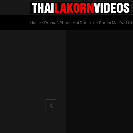
Home
\
Drama
\
Phrom Mai Dai Likhit
\
Phrom Mai Dai Likh