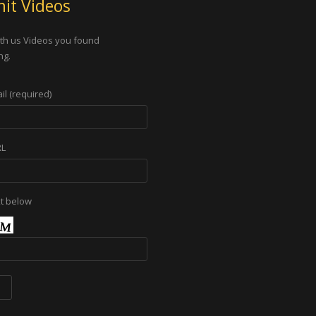
it Videos
th us Videos you found
ng.
il (required)
RL
xt below